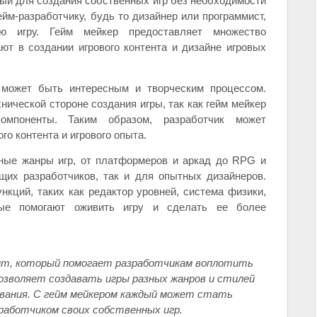
ный для создания собственных игр без необходимости
йм-разработчику, будь то дизайнер или программист,
ю игру. Гейм мейкер предоставляет множество
ют в создании игрового контента и дизайне игровых
может быть интересным и творческим процессом.
нической стороне создания игры, так как гейм мейкер
омпоненты. Таким образом, разработчик может
го контента и игрового опыта.
чные жанры игр, от платформеров и аркад до RPG и
щих разработчиков, так и для опытных дизайнеров.
кций, таких как редактор уровней, система физики,
ые помогают оживить игру и сделать ее более
нт, который помогает разработчикам воплотить
позволяет создавать игры разных жанров и стилей
ования. С гейм мейкером каждый может стать
работчиком своих собственных игр.