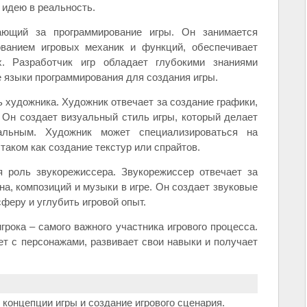
 идею в реальность.
ающий за программирование игры. Он занимается
ованием игровых механик и функций, обеспечивает
. Разработчик игр обладает глубокими знаниями
 языки программирования для создания игры.
ь художника. Художник отвечает за создание графики,
 Он создает визуальный стиль игры, который делает
альным. Художник может специализироваться на
таком как создание текстур или спрайтов.
 роль звукорежиссера. Звукорежиссер отвечает за
а, композиций и музыки в игре. Он создает звуковые
феру и углубить игровой опыт.
игрока – самого важного участника игрового процесса.
ет с персонажами, развивает свои навыки и получает
 концепции игры и создание игрового сценария.