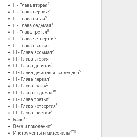
4
II - Глава вторая
5
II - Глава первая
3
II - Глава пятая
4
II - Глава седьмая
8
II - Глава третья
5
II - Глава четвертая
6
II - Глава шестая
2
III - Глава восьмая
4
III - Глава вторая
3
III - Глава девятая
5
III - Глава десятая и последняя
4
III - Глава первая
1
III - Глава пятая
10
III - Глава седьмая
3
III - Глава третья
8
III - Глава четвертая
6
III - Глава шестая
12
Баня
21
Века и поколения
470
Инструменты и материалы