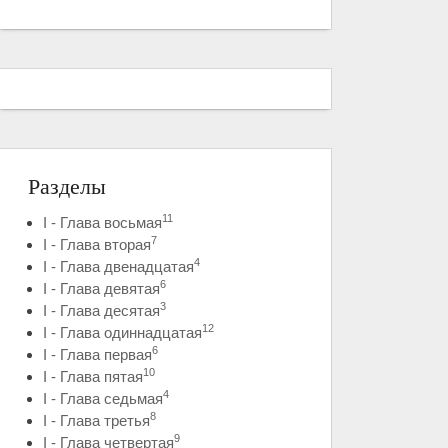
Разделы
11
I - Глава восьмая
7
I - Глава вторая
4
I - Глава двенадцатая
6
I - Глава девятая
3
I - Глава десятая
12
I - Глава одиннадцатая
6
I - Глава первая
10
I - Глава пятая
4
I - Глава седьмая
8
I - Глава третья
9
I - Глава четвертая