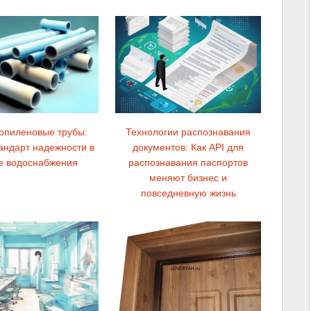
опиленовые трубы:
Технологии распознавания
андарт надежности в
документов: Как API для
е водоснабжения
распознавания паспортов
меняют бизнес и
повседневную жизнь