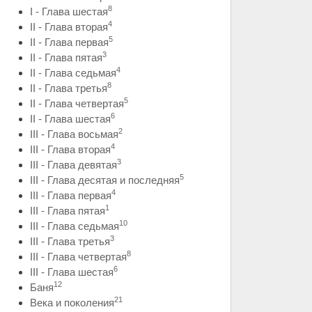
8
I - Глава шестая
4
II - Глава вторая
5
II - Глава первая
3
II - Глава пятая
4
II - Глава седьмая
8
II - Глава третья
5
II - Глава четвертая
6
II - Глава шестая
2
III - Глава восьмая
4
III - Глава вторая
3
III - Глава девятая
5
III - Глава десятая и последняя
4
III - Глава первая
1
III - Глава пятая
10
III - Глава седьмая
3
III - Глава третья
8
III - Глава четвертая
6
III - Глава шестая
12
Баня
21
Века и поколения