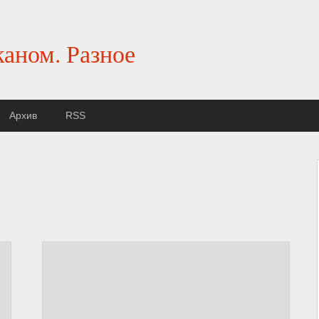
каном. Разное
Архив
RSS