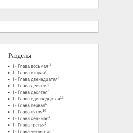
Разделы
11
I - Глава восьмая
7
I - Глава вторая
4
I - Глава двенадцатая
6
I - Глава девятая
3
I - Глава десятая
12
I - Глава одиннадцатая
6
I - Глава первая
10
I - Глава пятая
4
I - Глава седьмая
8
I - Глава третья
9
I - Глава четвертая