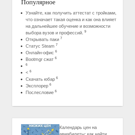
Популярное
Узнайте, как получить аттестат с тройками,
что означает такая оценка и как она влияет
на дальнейшее обучение и возможности
9
выбора вузов и профессий.
7
Открывать паки
7
Статус Steam
6
Онлайн-офис
6
Bootmgr сжат
6
6
<
6
Скачать юбар
6
Эксплорер
6
Послесловие
Календарь цен на
авиабилеты: как найти