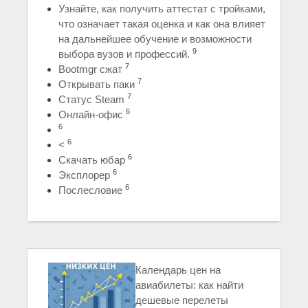
Узнайте, как получить аттестат с тройками,
что означает такая оценка и как она влияет
на дальнейшее обучение и возможности
9
выбора вузов и профессий.
7
Bootmgr сжат
7
Открывать паки
7
Статус Steam
6
Онлайн-офис
6
6
<
6
Скачать юбар
6
Эксплорер
6
Послесловие
Календарь цен на
авиабилеты: как найти
дешевые перелеты