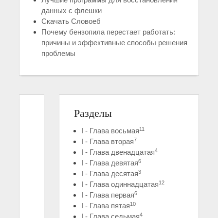
данных с флешки
Скачать Словоеб
Почему бензопила перестает работать:
причины и эффективные способы решения
проблемы
Разделы
11
I - Глава восьмая
7
I - Глава вторая
4
I - Глава двенадцатая
6
I - Глава девятая
3
I - Глава десятая
12
I - Глава одиннадцатая
6
I - Глава первая
10
I - Глава пятая
4
I - Глава седьмая