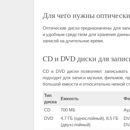
Для чего нужны оптически
Оптические диски предназначены для зап
и удобным средством для хранения данных
записей на длительное время.
CD и DVD диски для запис
CD и DVD диски позволяют записывать 
подходят для записи музыки, фильмов, пр
большой емкости и относительно низкой с
Тип
Емкость
Фо
диска
CD
700 МБ
Ау
DVD
4.7 ГБ (однослойный), 8.5 ГБ
DV
(двухслойный)
DV