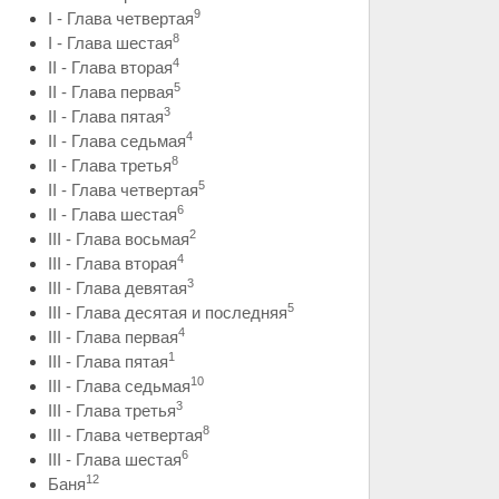
9
I - Глава четвертая
8
I - Глава шестая
4
II - Глава вторая
5
II - Глава первая
3
II - Глава пятая
4
II - Глава седьмая
8
II - Глава третья
5
II - Глава четвертая
6
II - Глава шестая
2
III - Глава восьмая
4
III - Глава вторая
3
III - Глава девятая
5
III - Глава десятая и последняя
4
III - Глава первая
1
III - Глава пятая
10
III - Глава седьмая
3
III - Глава третья
8
III - Глава четвертая
6
III - Глава шестая
12
Баня