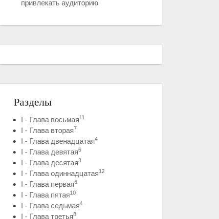
привлекать аудиторию
Разделы
11
I - Глава восьмая
7
I - Глава вторая
4
I - Глава двенадцатая
6
I - Глава девятая
3
I - Глава десятая
12
I - Глава одиннадцатая
6
I - Глава первая
10
I - Глава пятая
4
I - Глава седьмая
8
I - Глава третья