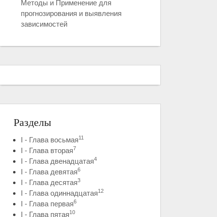
Методы и Применение для
прогнозирования и выявления
зависимостей
Разделы
11
I - Глава восьмая
7
I - Глава вторая
4
I - Глава двенадцатая
6
I - Глава девятая
3
I - Глава десятая
12
I - Глава одиннадцатая
6
I - Глава первая
10
I - Глава пятая