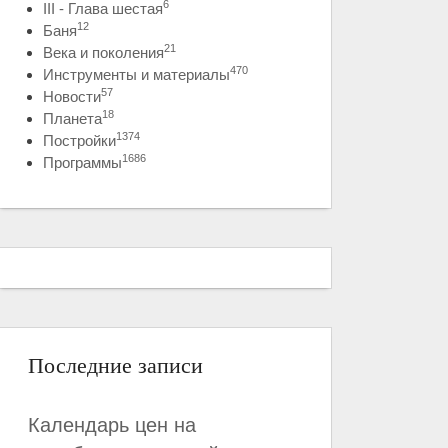
6
III - Глава шестая
12
Баня
21
Века и поколения
470
Инструменты и материалы
57
Новости
18
Планета
1374
Постройки
1686
Программы
Последние записи
Календарь цен на