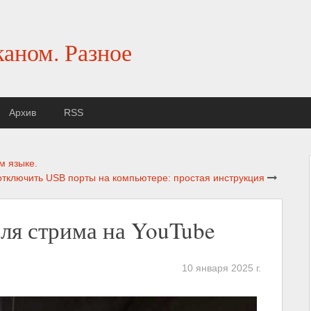
каном. Разное
Архив
RSS
м языке.
отключить USB порты на компьютере: простая инструкция
ля стрима на YouTube
10 января 2025 г.