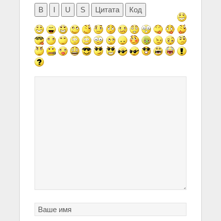
B
I
U
S
Цитата
Код