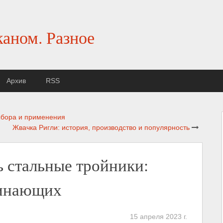
каном. Разное
Архив
RSS
ыбора и применения
Жвачка Ригли: история, производство и популярность
ь стальные тройники:
чинающих
15 апреля 2023 г.