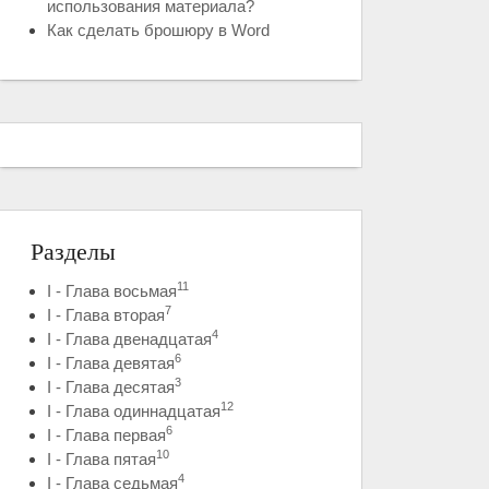
использования материала?
Как сделать брошюру в Word
Разделы
11
I - Глава восьмая
7
I - Глава вторая
4
I - Глава двенадцатая
6
I - Глава девятая
3
I - Глава десятая
12
I - Глава одиннадцатая
6
I - Глава первая
10
I - Глава пятая
4
I - Глава седьмая