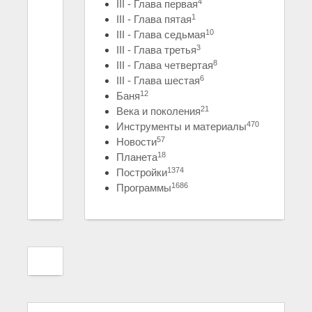
4
III - Глава первая
1
III - Глава пятая
10
III - Глава седьмая
3
III - Глава третья
8
III - Глава четвертая
6
III - Глава шестая
12
Баня
21
Века и поколения
470
Инструменты и материалы
57
Новости
18
Планета
1374
Постройки
1686
Программы