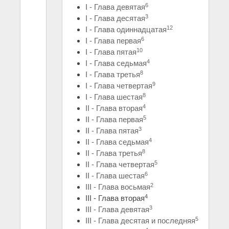
6
I - Глава девятая
3
I - Глава десятая
12
I - Глава одиннадцатая
6
I - Глава первая
10
I - Глава пятая
4
I - Глава седьмая
8
I - Глава третья
9
I - Глава четвертая
8
I - Глава шестая
4
II - Глава вторая
5
II - Глава первая
3
II - Глава пятая
4
II - Глава седьмая
8
II - Глава третья
5
II - Глава четвертая
6
II - Глава шестая
2
III - Глава восьмая
4
III - Глава вторая
3
III - Глава девятая
5
III - Глава десятая и последняя