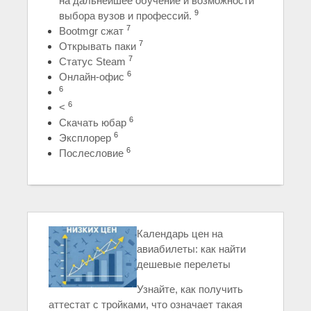
на дальнейшее обучение и возможности
9
выбора вузов и профессий.
7
Bootmgr сжат
7
Открывать паки
7
Статус Steam
6
Онлайн-офис
6
6
<
6
Скачать юбар
6
Эксплорер
6
Послесловие
Календарь цен на
авиабилеты: как найти
дешевые перелеты
Узнайте, как получить
аттестат с тройками, что означает такая