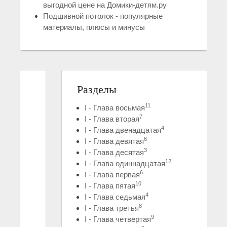
выгодной цене на Домики-детям.ру
Подшивной потолок - популярные
материалы, плюсы и минусы
Разделы
11
I - Глава восьмая
7
I - Глава вторая
4
I - Глава двенадцатая
6
I - Глава девятая
3
I - Глава десятая
12
I - Глава одиннадцатая
6
I - Глава первая
10
I - Глава пятая
4
I - Глава седьмая
8
I - Глава третья
9
I - Глава четвертая