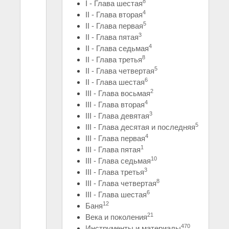
8
I - Глава шестая
4
II - Глава вторая
5
II - Глава первая
3
II - Глава пятая
4
II - Глава седьмая
8
II - Глава третья
5
II - Глава четвертая
6
II - Глава шестая
2
III - Глава восьмая
4
III - Глава вторая
3
III - Глава девятая
5
III - Глава десятая и последняя
4
III - Глава первая
1
III - Глава пятая
10
III - Глава седьмая
3
III - Глава третья
8
III - Глава четвертая
6
III - Глава шестая
12
Баня
21
Века и поколения
470
Инструменты и материалы