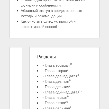
функции и особенности
Абзацный отступ в ворде: основные
методы и рекомендации
Как очистить флешку: простой и
эффективный способ
Разделы
11
I - Глава восьмая
7
I - Глава вторая
4
I - Глава двенадцатая
6
I - Глава девятая
3
I - Глава десятая
12
I - Глава одиннадцатая
6
I - Глава первая
10
I - Глава пятая
4
I - Глава седьмая