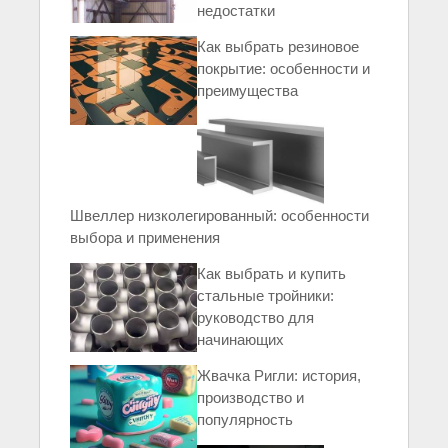
недостатки
Как выбрать резиновое
покрытие: особенности и
преимущества
Швеллер низколегированный: особенности
выбора и применения
Как выбрать и купить
стальные тройники:
руководство для
начинающих
Жвачка Ригли: история,
производство и
популярность