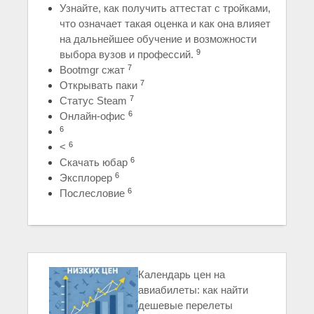
Узнайте, как получить аттестат с тройками,
что означает такая оценка и как она влияет
на дальнейшее обучение и возможности
9
выбора вузов и профессий.
7
Bootmgr сжат
7
Открывать паки
7
Статус Steam
6
Онлайн-офис
6
6
<
6
Скачать юбар
6
Эксплорер
6
Послесловие
Календарь цен на
авиабилеты: как найти
дешевые перелеты