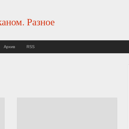
каном. Разное
Архив
RSS