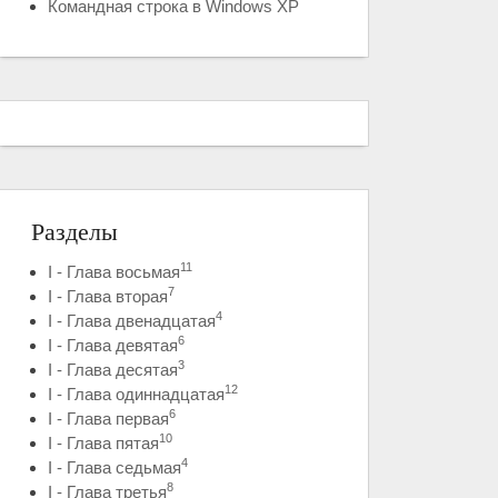
Командная строка в Windows XP
Разделы
11
I - Глава восьмая
7
I - Глава вторая
4
I - Глава двенадцатая
6
I - Глава девятая
3
I - Глава десятая
12
I - Глава одиннадцатая
6
I - Глава первая
10
I - Глава пятая
4
I - Глава седьмая
8
I - Глава третья