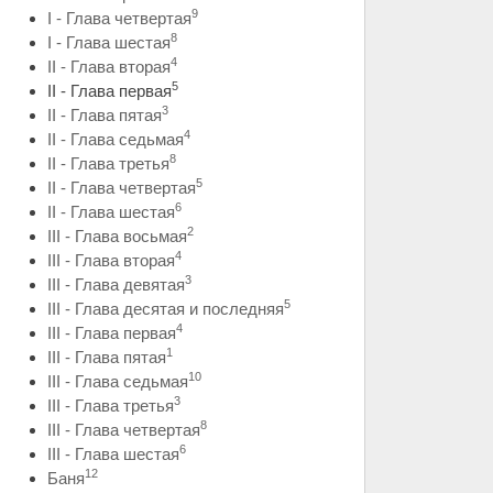
9
I - Глава четвертая
8
I - Глава шестая
4
II - Глава вторая
5
II - Глава первая
3
II - Глава пятая
4
II - Глава седьмая
8
II - Глава третья
5
II - Глава четвертая
6
II - Глава шестая
2
III - Глава восьмая
4
III - Глава вторая
3
III - Глава девятая
5
III - Глава десятая и последняя
4
III - Глава первая
1
III - Глава пятая
10
III - Глава седьмая
3
III - Глава третья
8
III - Глава четвертая
6
III - Глава шестая
12
Баня