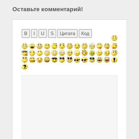
Оставьте комментарий!
B
I
U
S
Цитата
Код