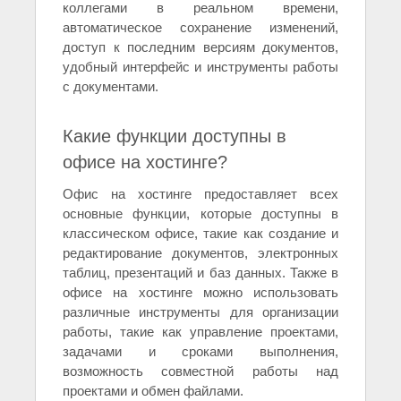
коллегами в реальном времени,
автоматическое сохранение изменений,
доступ к последним версиям документов,
удобный интерфейс и инструменты работы
с документами.
Какие функции доступны в
офисе на хостинге?
Офис на хостинге предоставляет всех
основные функции, которые доступны в
классическом офисе, такие как создание и
редактирование документов, электронных
таблиц, презентаций и баз данных. Также в
офисе на хостинге можно использовать
различные инструменты для организации
работы, такие как управление проектами,
задачами и сроками выполнения,
возможность совместной работы над
проектами и обмен файлами.