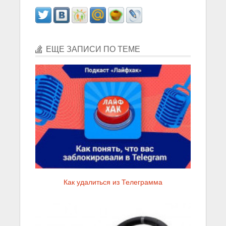
ЕЩЕ ЗАПИСИ ПО ТЕМЕ
Как удалиться из Телеграмма