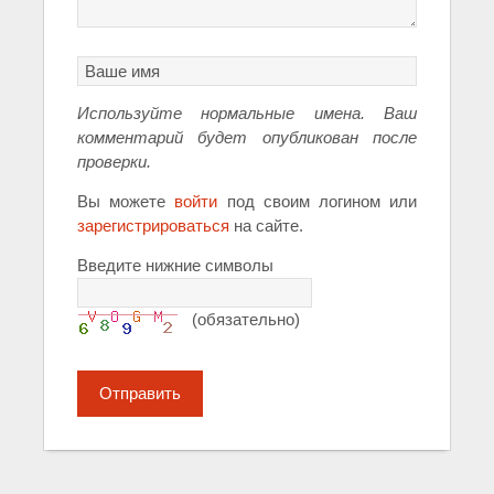
Используйте нормальные имена. Ваш
комментарий будет опубликован после
проверки.
Вы можете
войти
под своим логином или
зарегистрироваться
на сайте.
Введите нижние символы
(обязательно)
Отправить