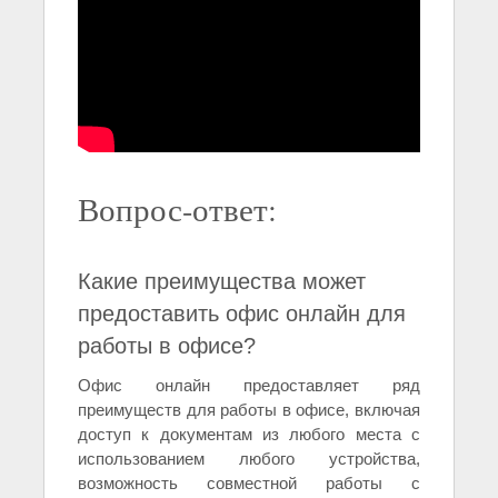
Вопрос-ответ:
Какие преимущества может
предоставить офис онлайн для
работы в офисе?
Офис онлайн предоставляет ряд
преимуществ для работы в офисе, включая
доступ к документам из любого места с
использованием любого устройства,
возможность совместной работы с