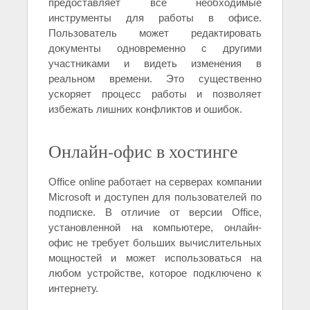
предоставляет все необходимые
инструменты для работы в офисе.
Пользователь может редактировать
документы одновременно с другими
участниками и видеть изменения в
реальном времени. Это существенно
ускоряет процесс работы и позволяет
избежать лишних конфликтов и ошибок.
Онлайн-офис в хостинге
Office online работает на серверах компании
Microsoft и доступен для пользователей по
подписке. В отличие от версии Office,
установленной на компьютере, онлайн-
офис не требует больших вычислительных
мощностей и может использоваться на
любом устройстве, которое подключено к
интернету.