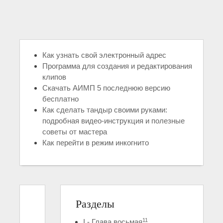
Как узнать свой электронный адрес
Программа для создания и редактирования
клипов
Скачать АИМП 5 последнюю версию
бесплатно
Как сделать тандыр своими руками:
подробная видео-инструкция и полезные
советы от мастера
Как перейти в режим инкогнито
Разделы
11
I - Глава восьмая