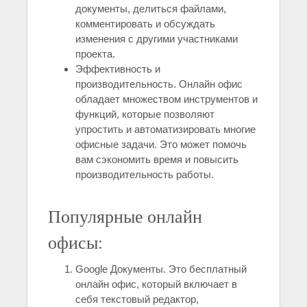
документы, делиться файлами,
комментировать и обсуждать
изменения с другими участниками
проекта.
Эффективность и
производительность. Онлайн офис
обладает множеством инструментов и
функций, которые позволяют
упростить и автоматизировать многие
офисные задачи. Это может помочь
вам сэкономить время и повысить
производительность работы.
Популярные онлайн
офисы:
Google Документы. Это бесплатный
онлайн офис, который включает в
себя текстовый редактор,