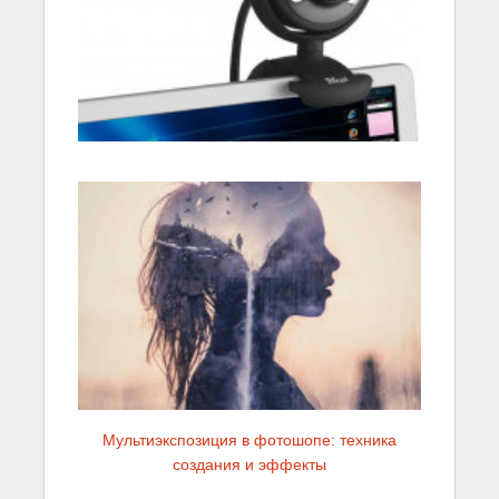
Мультиэкспозиция в фотошопе: техника
создания и эффекты