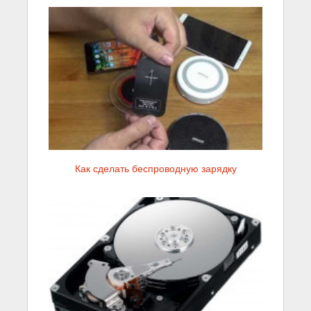
Как сделать беспроводную зарядку