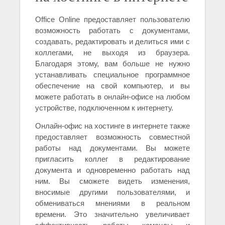
Office Online предоставляет пользователю
возможность работать с документами,
создавать, редактировать и делиться ими с
коллегами, не выходя из браузера.
Благодаря этому, вам больше не нужно
устанавливать специальное программное
обеспечение на свой компьютер, и вы
можете работать в онлайн-офисе на любом
устройстве, подключенном к интернету.
Онлайн-офис на хостинге в интернете также
предоставляет возможность совместной
работы над документами. Вы можете
пригласить коллег в редактирование
документа и одновременно работать над
ним. Вы сможете видеть изменения,
вносимые другими пользователями, и
обмениваться мнениями в реальном
времени. Это значительно увеличивает