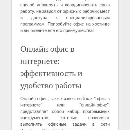
способ управлять и координировать свою
работу, не завися от офисных рабочих мест
и доступа к специализированным
программам. Попробуйте офис на хостинге
и вы оцените все его преимущества!
Онлайн офис в
интернете:
эффективность и
удобство работы
Онлайн офис, также известный как "офис в
интернете" или "онлайн-офис",
представляет собой набор программных
инструментов, которые позволяют
выполнять офисные задачи в сети