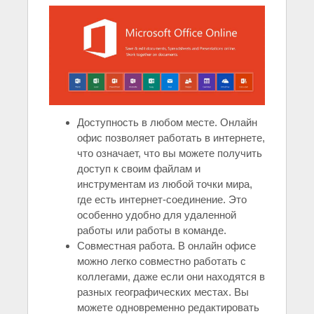
Доступность в любом месте. Онлайн
офис позволяет работать в интернете,
что означает, что вы можете получить
доступ к своим файлам и
инструментам из любой точки мира,
где есть интернет-соединение. Это
особенно удобно для удаленной
работы или работы в команде.
Совместная работа. В онлайн офисе
можно легко совместно работать с
коллегами, даже если они находятся в
разных географических местах. Вы
можете одновременно редактировать