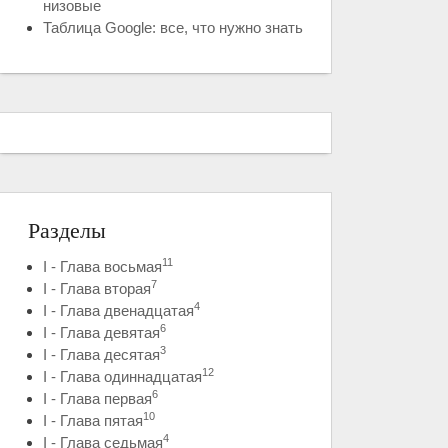
низовые
Таблица Google: все, что нужно знать
Разделы
11
I - Глава восьмая
7
I - Глава вторая
4
I - Глава двенадцатая
6
I - Глава девятая
3
I - Глава десятая
12
I - Глава одиннадцатая
6
I - Глава первая
10
I - Глава пятая
4
I - Глава седьмая