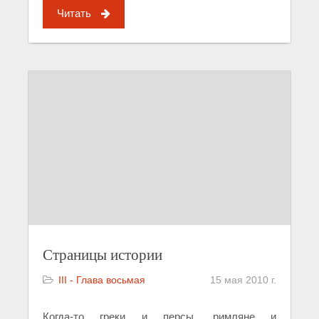
Читать
Страницы истории
III - Глава восьмая
15 мая 2010 г.
Когда-то греки и персы, римляне и