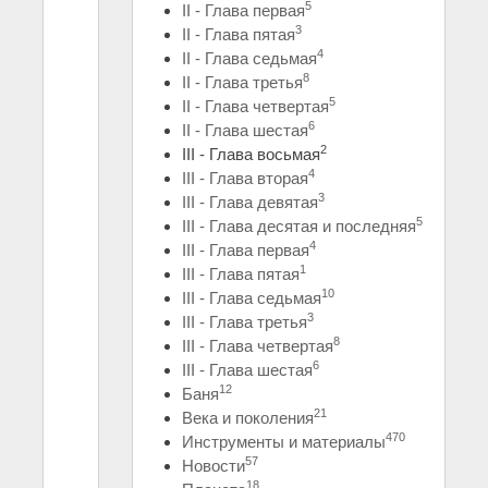
5
II - Глава первая
3
II - Глава пятая
4
II - Глава седьмая
8
II - Глава третья
5
II - Глава четвертая
6
II - Глава шестая
2
III - Глава восьмая
4
III - Глава вторая
3
III - Глава девятая
5
III - Глава десятая и последняя
4
III - Глава первая
1
III - Глава пятая
10
III - Глава седьмая
3
III - Глава третья
8
III - Глава четвертая
6
III - Глава шестая
12
Баня
21
Века и поколения
470
Инструменты и материалы
57
Новости
18