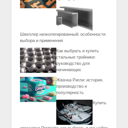
Швеллер низколегированный: особенности
выбора и применения
Как выбрать и купить
стальные тройники:
руководство для
начинающих
Жвачка Ригли: история,
производство и
популярность
Купить
кроссовки Premiata: как выбрать и где найти