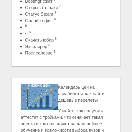
Bootmgr сжат
7
Открывать паки
7
Статус Steam
6
Онлайн-офис
6
6
<
6
Скачать юбар
6
Эксплорер
6
Послесловие
Календарь цен на
авиабилеты: как найти
дешевые перелеты
Узнайте, как получить
аттестат с тройками, что означает такая
оценка и как она влияет на дальнейшее
обучение и возможности выбора вузов и