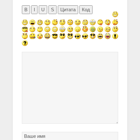
B
I
U
S
Цитата
Код