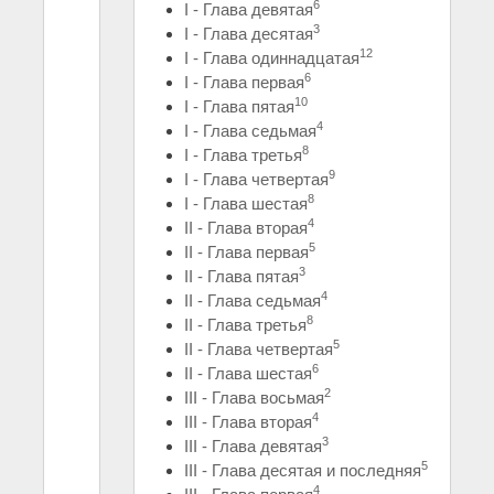
6
I - Глава девятая
3
I - Глава десятая
12
I - Глава одиннадцатая
6
I - Глава первая
10
I - Глава пятая
4
I - Глава седьмая
8
I - Глава третья
9
I - Глава четвертая
8
I - Глава шестая
4
II - Глава вторая
5
II - Глава первая
3
II - Глава пятая
4
II - Глава седьмая
8
II - Глава третья
5
II - Глава четвертая
6
II - Глава шестая
2
III - Глава восьмая
4
III - Глава вторая
3
III - Глава девятая
5
III - Глава десятая и последняя
4