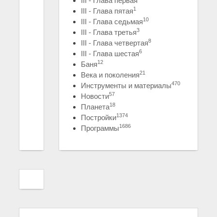
III - Глава первая
1
III - Глава пятая
10
III - Глава седьмая
3
III - Глава третья
8
III - Глава четвертая
6
III - Глава шестая
12
Баня
21
Века и поколения
470
Инструменты и материалы
57
Новости
18
Планета
1374
Постройки
1686
Программы