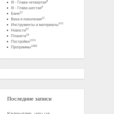
8
III - Глава четвертая
6
III - Глава шестая
12
Баня
21
Века и поколения
470
Инструменты и материалы
57
Новости
18
Планета
1374
Постройки
1686
Программы
Последние записи
Календарь цен на