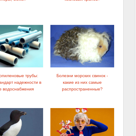
опиленовые трубы:
Болезни морских свинок -
андарт надежности в
какие из них самые
е водоснабжения
распространенные?