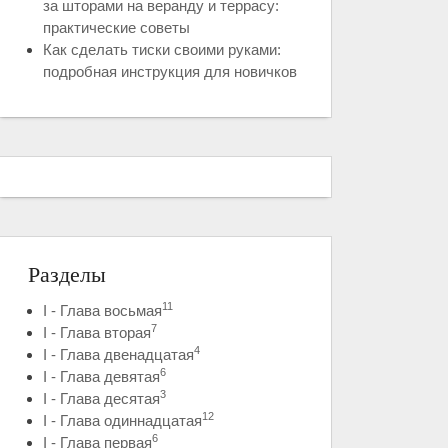
за шторами на веранду и террасу:
практические советы
Как сделать тиски своими руками:
подробная инструкция для новичков
Разделы
11
I - Глава восьмая
7
I - Глава вторая
4
I - Глава двенадцатая
6
I - Глава девятая
3
I - Глава десятая
12
I - Глава одиннадцатая
6
I - Глава первая