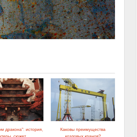
м дракона": история,
Каковы преимущества
ктеры, сюжет
козловых кранов?