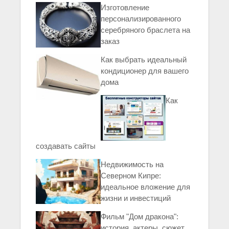
Изготовление
персонализированного
серебряного браслета на
заказ
Как выбрать идеальный
кондиционер для вашего
дома
Как
создавать сайты
Недвижимость на
Северном Кипре:
идеальное вложение для
жизни и инвестиций
Фильм "Дом дракона":
история, актеры, сюжет