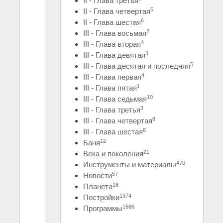
II - Глава третья
5
II - Глава четвертая
6
II - Глава шестая
2
III - Глава восьмая
4
III - Глава вторая
3
III - Глава девятая
5
III - Глава десятая и последняя
4
III - Глава первая
1
III - Глава пятая
10
III - Глава седьмая
3
III - Глава третья
8
III - Глава четвертая
6
III - Глава шестая
12
Баня
21
Века и поколения
470
Инструменты и материалы
57
Новости
18
Планета
1374
Постройки
1686
Программы