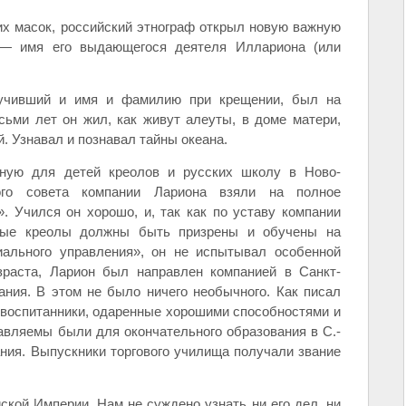
х масок, российский этнограф открыл новую важную
 — имя его выдающегося деятеля Иллариона (или
лучивший и имя и фамилию при крещении, был на
ьми лет он жил, как живут алеуты, в доме матери,
. Узнавал и познавал тайны океана.
нную для детей креолов и русских школу в Ново-
кого совета компании Лариона взяли на полное
. Учился он хорошо, и, так как по уставу компании
нные креолы должны быть призрены и обучены на
иального управления», он не испытывал особенной
зраста, Ларион был направлен компанией в Санкт-
ания. В этом не было ничего необычного. Как писал
 воспитанники, одаренные хорошими способностями и
авляемы были для окончательного образования в С.-
ния. Выпускники торгового училища получали звание
ской Империи. Нам не суждено узнать ни его дел, ни