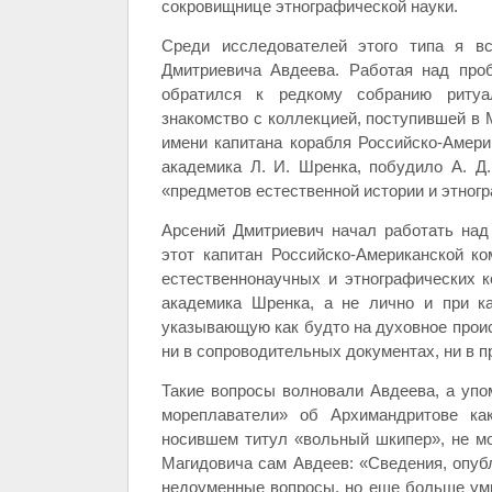
сокровищнице этнографической науки.
Среди исследователей этого типа я вс
Дмитриевича Авдеева. Работая над про
обратился к редкому собранию ритуа
знакомство с коллекцией, поступившей в М
имени капитана корабля Российско-Амер
академика Л. И. Шренка, побудило А. Д
«предметов естественной истории и этног
Арсений Дмитриевич начал работать над
этот капитан Российско-Американской к
естественнонаучных и этнографических 
академика Шренка, а не лично и при к
указывающую как будто на духовное проис
ни в сопроводительных документах, ни в 
Такие вопросы волновали Авдеева, а упом
мореплаватели» об Архимандритове как
носившем титул «вольный шкипер», не мо
Магидовича сам Авдеев: «Сведения, опубл
недоуменные вопросы, но еще больше умн