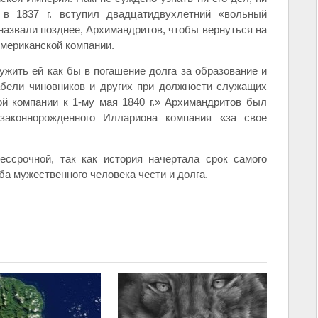
в 1837 г. вступил двадцатидвухлетний «вольный
назвали позднее, Архимандритов, чтобы вернуться на
мериканской компании.
жить ей как бы в погашение долга за образование и
абели чиновников и других при должности служащих
й компании к 1-му мая 1840 г.» Архимандритов был
законнорожденного Иллариона компания «за свое
ссрочной, так как история начертала срок самого
а мужественного человека чести и долга.