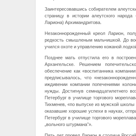
Заинтересовавшись собирателем алеутски
страницу в истории алеутского народа
Лариона) Архимандритова.
Незаконнорожденный креол Ларион, по
редкость смышленым мальчишкой. До вос
учился охоте и управлению кожаной лодкой
Позднее мать отпустила его в построе
Архангельске. Решением попечительс
обеспечение как «воспитанника компании»
предписывалось, что «незаконнорожде
иждивении компании попечениями колон
нужды. Достигнув семнадцатилетнего во
Петербург в училище торгового мореплав
Тихменев, «по выпуске из мужской школы
оказавшие хорошие успехи в науках, отпр
Петербург в училище торгового мореплава
„вольного штурмана"».
Пять лет провел Ларион в столице Россий