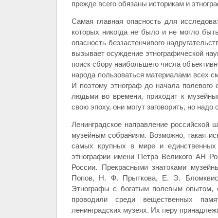
прежде всего обязаны историкам и этногр
Самая главная опасность для исследова
которых никогда не было и не могло быть
опасность беззастенчивого надругательст
вызывает осуждение этнографической наук
поиск сбору наибольшего числа объективн
народа пользоваться материалами всех сме
И поэтому этнограф до начала полевого с
людьми во времени, приходит к музейны
свою эпоху, они могут заговорить, но надо 
Ленинградское направление российской ш
музейным собраниям. Возможно, такая ис
самых крупных в мире и единственных
этнографии имени Петра Великого АН Ро
России. Прекрасными знатоками музейн
Попов, Н. Ф. Прыткова, Е. Э. Бломквист
Этнографы с богатым полевым опытом, 
проводили среди вещественных памя
ленинградских музеях. Их перу принадлеж