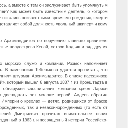
ось, а вместе с тем он заслуживает быть упомянутым
лей? Как может быть известным деятель, о котором
 остались неизвестными время его рождения, смерти
дставляет собой должность «вольный шкипер» и кому
о Архимандритов по поручению главного правителя
жье полуострова Кенай, остров Кадьяк и ряд других
х морских служб и компании. Розыск напоминает
. В замечаниях Тебенькова удается прочитать, что
олнил» штурман Архимандритов. В списке пассажиров
», который вышел 8 августа 1837 г. из Кронштадта в
 обнаружен «воспитанник компании креол Ларион
а двенадцать лет моложе первой. Авдеев обратил
 Империи о креолах — детях, родившихся от браков
орожденных, так и незаконнорожденных (то есть от
сений Дмитриевич прочитал внимательнее своих
зданный в 1863 г. и посвященный истории Российско-