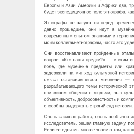
Европы и Азии, Америки и Африки два, три
будет экспедиционное поле этнографа, ка
Этнографы не пасуют ни перед временем
давно прошедшее, они идут в музейн
современным опытом, знаниями и терпение
моим коллегам-этнографам, часто это удае
Они восстанавливают пройденные этапы
вопрос: «Кто наши предки?» — многим и
поле, где музейные предметы или кра
задержали на миг ход культурной истории
смысл остановившегося мгновения — в
разрабатывающего темы исторической эт
при живом общении с людьми, чью культ
объективность, добросовестность и комп
способны выдержать строгий суд истории.
Очень сложная работа, очень необычно ис
исследователь, решая главную задачу, по
Если сегодня мы многое знаем о том, как 