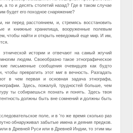
, а то и десять столетий назад? Где в таком случае
ким будет его походное снаряжение?
, ни перед расстоянием, и, стремясь восстановить
ые и книжные хранилища, вооруженные полевым
м, чтобы найти и открыть неведомый еще мир. И им,
тся.
 этнической истории и отвечают на самый жгучий
 многим людям. Своеобразно такое этнографическое
ткие письменные сообщения очевидцев как будто
, чтобы превратить этот миг в вечность. Разгадать
от в чем первая и основная задача этнографа,
нографии. Здесь, пожалуй, трудностей больше, чем
уру ты собираешься познать и понять. Здесь твоя
етентность должны быть вне сомнений и должны быть
следовательское поле, и в 'то же время сколько раз
путно обнаруживал забытые имена и деяния предков.
жили в Древней Руси или в Древней Индии, то этим мы