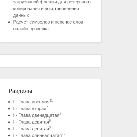
загрузочной флешки для резервного
копирования и восстановления
данных
Расчет символов и перенос слов
онлайн проверка
Разделы
11
I - Глава восьмая
7
I - Глава вторая
4
I - Глава двенадцатая
6
I - Глава девятая
3
I - Глава десятая
12
I - Глава одиннадцатая