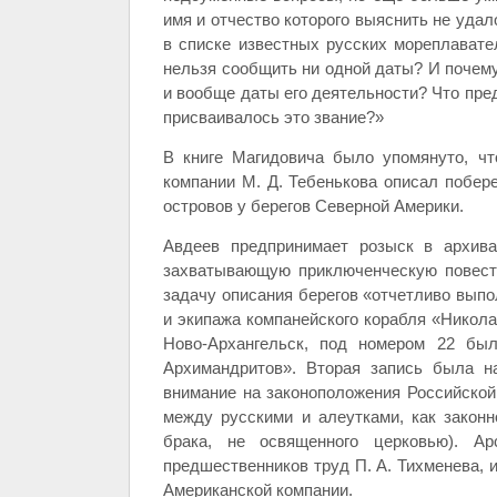
имя и отчество которого выяснить не удал
в списке известных русских мореплавате
нельзя сообщить ни одной даты? И почему
и вообще даты его деятельности? Что пре
присваивалось это звание?»
В книге Магидовича было упомянуто, чт
компании М. Д. Тебенькова описал побере
островов у берегов Северной Америки.
Авдеев предпринимает розыск в архива
захватывающую приключенческую повесть
задачу описания берегов «отчетливо вып
и экипажа компанейского корабля «Николай
Ново-Архангельск, под номером 22 был
Архимандритов». Вторая запись была н
внимание на законоположения Российской
между русскими и алеутками, как законн
брака, не освященного церковью). Ар
предшественников труд П. А. Тихменева, и
Американской компании.