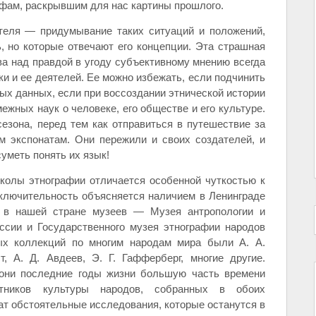
афам, раскрывшим для нас картины прошлого.
теля — придумывание таких ситуаций и положений,
, но которые отвечают его концепции. Эта страшная
ва над правдой в угоду субъективному мнению всегда
и и ее деятелей. Ее можно избежать, если подчинить
ых данных, если при воссоздании этнической истории
жных наук о человеке, его обществе и его культуре.
езона, перед тем как отправиться в путешествие за
м экспонатам. Они пережили и своих создателей, и
суметь понять их язык!
колы этнографии отличается особенной чуткостью к
ключительность объясняется наличием в Ленинграде
 в нашей стране музеев — Музея антропологии и
ссии и Государственного музея этнографии народов
ых коллекций по многим народам мира были А. А.
, А. Д. Авдеев, Э. Г. Гафферберг, многие другие.
они последние годы жизни большую часть времени
тников культуры народов, собранных в обоих
ат обстоятельные исследования, которые останутся в