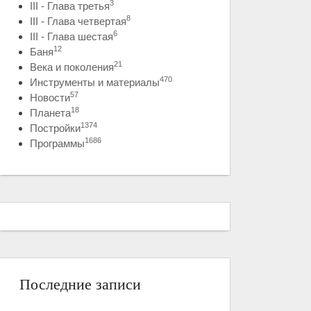
3
III - Глава третья
8
III - Глава четвертая
6
III - Глава шестая
12
Баня
21
Века и поколения
470
Инструменты и материалы
57
Новости
18
Планета
1374
Постройки
1686
Программы
Последние записи