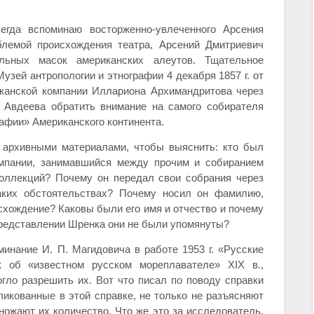
егда вспоминаю восторженно-увлеченного Арсения
блемой происхождения театра, Арсений Дмитриевич
льных масок американских алеутов. Тщательное
узей антропологии и этнографии 4 декабря 1857 г. от
иканской компании Иллариона Архимандритова через
. Авдеева обратить внимание на самого собирателя
рафии» Американского континента.
 архивными материалами, чтобы выяснить: кто был
омпании, занимавшийся между прочим и собиранием
коллекций? Почему он передал свои собрания через
аких обстоятельствах? Почему носил он фамилию,
хождение? Каковы были его имя и отчество и почему
представлении Шренка они не были упомянуты?
инание И. П. Магидовича в работе 1953 г. «Русские
 об «известном русском мореплавателе» XIX в.,
гло разрешить их. Вот что писал по поводу справки
икованные в этой справке, не только не разъясняют
ожают их количество. Что же это за исследователь,