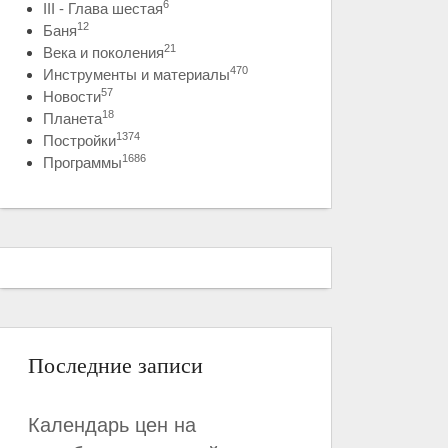
6
III - Глава шестая
12
Баня
21
Века и поколения
470
Инструменты и материалы
57
Новости
18
Планета
1374
Постройки
1686
Программы
Последние записи
Календарь цен на