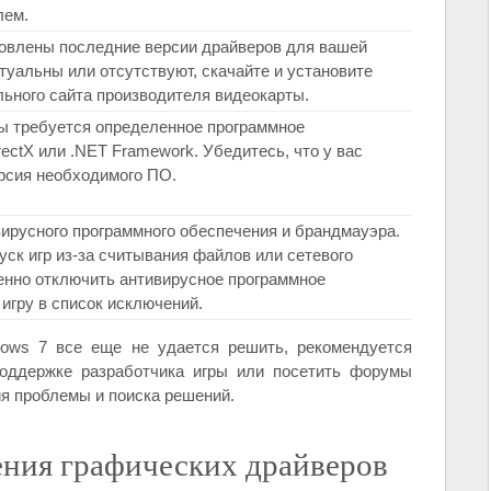
лем.
ановлены последние версии драйверов для вашей
туальны или отсутствуют, скачайте и установите
ьного сайта производителя видеокарты.
ры требуется определенное программное
rectX или .NET Framework. Убедитесь, что у вас
рсия необходимого ПО.
вирусного программного обеспечения и брандмауэра.
уск игр из-за считывания файлов или сетевого
енно отключить антивирусное программное
игру в список исключений.
dows 7 все еще не удается решить, рекомендуется
поддержке разработчика игры или посетить форумы
я проблемы и поиска решений.
ния графических драйверов