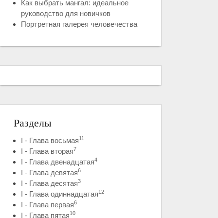
Как выбрать мангал: идеальное
руководство для новичков
Портретная галерея человечества
Разделы
11
I - Глава восьмая
7
I - Глава вторая
4
I - Глава двенадцатая
6
I - Глава девятая
3
I - Глава десятая
12
I - Глава одиннадцатая
6
I - Глава первая
10
I - Глава пятая