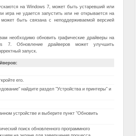
пускаются на Windows 7, может быть устаревший или
и игра не удается запустить или не открывается на
 может быть связана с неподдерживаемой версией
 вам необходимо обновить графические драйверы на
ws 7. Обновление драйверов может улучшить
орректный запуск.
йверов:
кройте его.
удование" найдите раздел "Устройства и принтеры" и
анном устройстве и выберите пункт "Обновить
ический поиск обновленного программного
кциям на экране для завершения процесса.