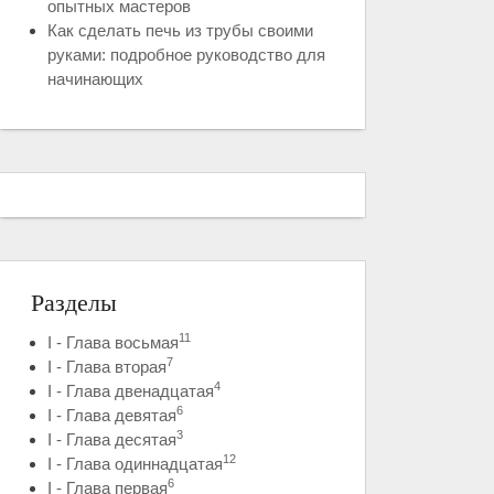
опытных мастеров
Как сделать печь из трубы своими
руками: подробное руководство для
начинающих
Разделы
11
I - Глава восьмая
7
I - Глава вторая
4
I - Глава двенадцатая
6
I - Глава девятая
3
I - Глава десятая
12
I - Глава одиннадцатая
6
I - Глава первая