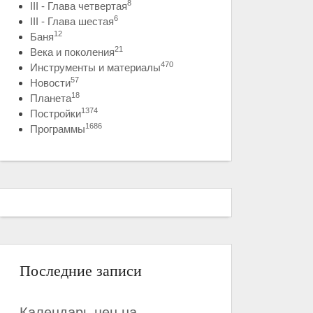
8
III - Глава четвертая
6
III - Глава шестая
12
Баня
21
Века и поколения
470
Инструменты и материалы
57
Новости
18
Планета
1374
Постройки
1686
Программы
Последние записи
Календарь цен на