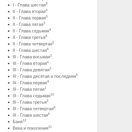
8
I - Глава шестая
4
II - Глава вторая
5
II - Глава первая
3
II - Глава пятая
4
II - Глава седьмая
8
II - Глава третья
5
II - Глава четвертая
6
II - Глава шестая
2
III - Глава восьмая
4
III - Глава вторая
3
III - Глава девятая
5
III - Глава десятая и последняя
4
III - Глава первая
1
III - Глава пятая
10
III - Глава седьмая
3
III - Глава третья
8
III - Глава четвертая
6
III - Глава шестая
12
Баня
21
Века и поколения