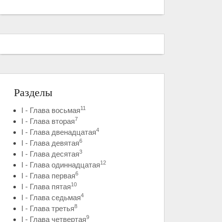
Разделы
11
I - Глава восьмая
7
I - Глава вторая
4
I - Глава двенадцатая
6
I - Глава девятая
3
I - Глава десятая
12
I - Глава одиннадцатая
6
I - Глава первая
10
I - Глава пятая
4
I - Глава седьмая
8
I - Глава третья
9
I - Глава четвертая