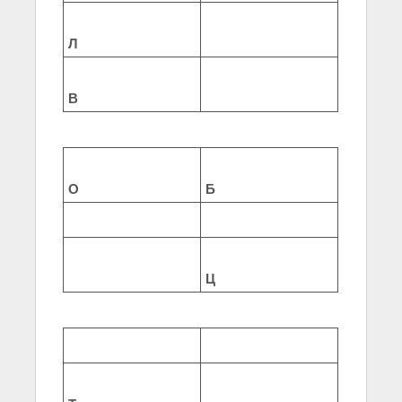
Л
В
О
Б
Ц