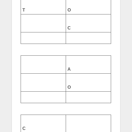
Т
О
С
А
О
С