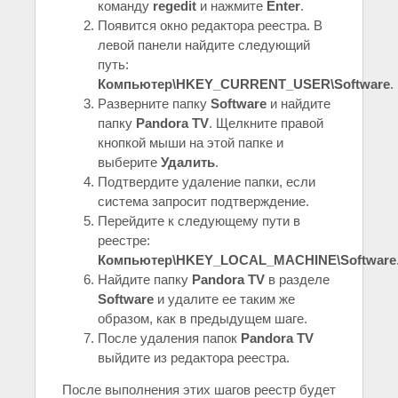
команду
regedit
и нажмите
Enter
.
Появится окно редактора реестра. В
левой панели найдите следующий
путь:
Компьютер\HKEY_CURRENT_USER\Software
.
Разверните папку
Software
и найдите
папку
Pandora TV
. Щелкните правой
кнопкой мыши на этой папке и
выберите
Удалить
.
Подтвердите удаление папки, если
система запросит подтверждение.
Перейдите к следующему пути в
реестре:
Компьютер\HKEY_LOCAL_MACHINE\Software
Найдите папку
Pandora TV
в разделе
Software
и удалите ее таким же
образом, как в предыдущем шаге.
После удаления папок
Pandora TV
выйдите из редактора реестра.
После выполнения этих шагов реестр будет