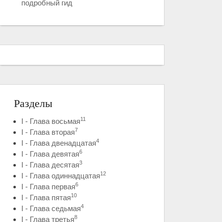
подробный гид
Разделы
11
I - Глава восьмая
7
I - Глава вторая
4
I - Глава двенадцатая
6
I - Глава девятая
3
I - Глава десятая
12
I - Глава одиннадцатая
6
I - Глава первая
10
I - Глава пятая
4
I - Глава седьмая
8
I - Глава третья