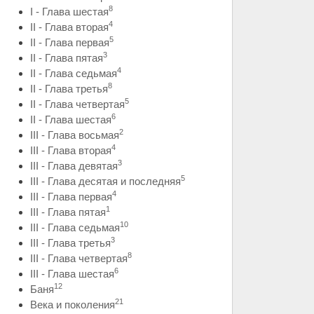
8
I - Глава шестая
4
II - Глава вторая
5
II - Глава первая
3
II - Глава пятая
4
II - Глава седьмая
8
II - Глава третья
5
II - Глава четвертая
6
II - Глава шестая
2
III - Глава восьмая
4
III - Глава вторая
3
III - Глава девятая
5
III - Глава десятая и последняя
4
III - Глава первая
1
III - Глава пятая
10
III - Глава седьмая
3
III - Глава третья
8
III - Глава четвертая
6
III - Глава шестая
12
Баня
21
Века и поколения