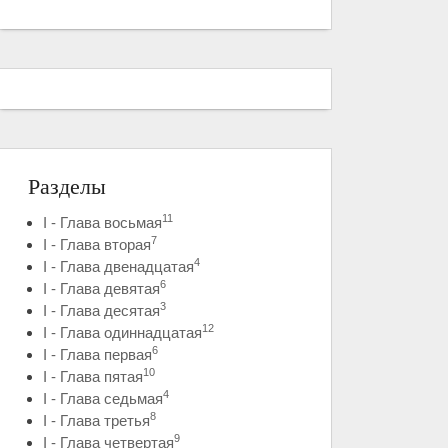
Разделы
11
I - Глава восьмая
7
I - Глава вторая
4
I - Глава двенадцатая
6
I - Глава девятая
3
I - Глава десятая
12
I - Глава одиннадцатая
6
I - Глава первая
10
I - Глава пятая
4
I - Глава седьмая
8
I - Глава третья
9
I - Глава четвертая