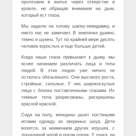
пролезаем в жилье через отверстие в
кровле, не обращая внимания на дым,
который ест глаза.
Мы надели на голову шапку-невидимку, и
никто нас не замечает. В землянке дымно,
темно и шумно. Тут по крайней мере десять
человек взрослых и еще больше детей.
Когда наши глаза привыкают к дыму, мы
яснее начинаем различать лица и тела
людей. В этих людях уже ничего не
осталось обезьяньего. Они высокого роста,
стройные, сильные. У них широкоскулые
лица с близко поставленными глазами. Их
темные тела разрисованы, раскрашены
красной краской.
Сидя на полу, женщины шьют костяными
иглами одежду из звериных шкур. Дети
возятся, за неимением других игрушек, с
лошадиной ногой и рогом оленя. У очага, на