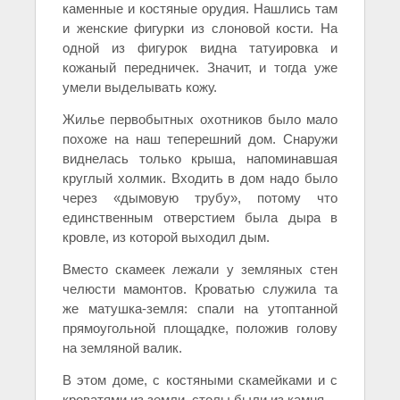
каменные и костяные орудия. Нашлись там
и женские фигурки из слоновой кости. На
одной из фигурок видна татуировка и
кожаный передничек. Значит, и тогда уже
умели выделывать кожу.
Жилье первобытных охотников было мало
похоже на наш теперешний дом. Снаружи
виднелась только крыша, напоминавшая
круглый холмик. Входить в дом надо было
через «дымовую трубу», потому что
единственным отверстием была дыра в
кровле, из которой выходил дым.
Вместо скамеек лежали у земляных стен
челюсти мамонтов. Кроватью служила та
же матушка-земля: спали на утоптанной
прямоугольной площадке, положив голову
на земляной валик.
В этом доме, с костяными скамейками и с
кроватями из земли, столы были из камня.