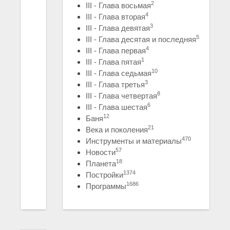
2
III - Глава восьмая
4
III - Глава вторая
3
III - Глава девятая
5
III - Глава десятая и последняя
4
III - Глава первая
1
III - Глава пятая
10
III - Глава седьмая
3
III - Глава третья
8
III - Глава четвертая
6
III - Глава шестая
12
Баня
21
Века и поколения
470
Инструменты и материалы
57
Новости
18
Планета
1374
Постройки
1686
Программы