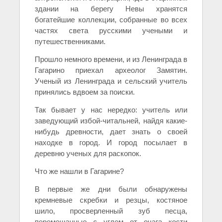
здании на берегу Невы хранятся
богатейшие коллекции, собранные во всех
частях света русскими учеными и
путешественниками.
Прошло немного времени, и из Ленинграда в
Гагарино приехал археолог Замятин.
Ученый из Ленинграда и сельский учитель
принялись вдвоем за поиски.
Так бывает у нас нередко: учитель или
заведующий избой-читальней, найдя какие-
нибудь древности, дает знать о своей
находке в город. И город посылает в
деревню ученых для раскопок.
Что же нашли в Гагарине?
В первые же дни были обнаружены
кремневые скребки и резцы, костяное
шило, просверленный зуб песца,
перемешанные с углем от очага кости