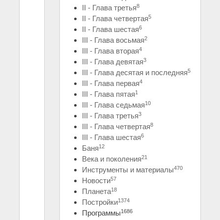
8
II - Глава третья
5
II - Глава четвертая
6
II - Глава шестая
2
III - Глава восьмая
4
III - Глава вторая
3
III - Глава девятая
5
III - Глава десятая и последняя
4
III - Глава первая
1
III - Глава пятая
10
III - Глава седьмая
3
III - Глава третья
8
III - Глава четвертая
6
III - Глава шестая
12
Баня
21
Века и поколения
470
Инструменты и материалы
57
Новости
18
Планета
1374
Постройки
1686
Программы