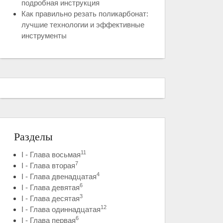
подробная инструкция
Как правильно резать поликарбонат:
лучшие технологии и эффективные
инструменты
Разделы
11
I - Глава восьмая
7
I - Глава вторая
4
I - Глава двенадцатая
6
I - Глава девятая
3
I - Глава десятая
12
I - Глава одиннадцатая
6
I - Глава первая