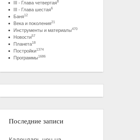
8
III - Глава четвертая
6
III - Глава шестая
12
Баня
21
Века и поколения
470
Инструменты и материалы
57
Новости
18
Планета
1374
Постройки
1686
Программы
Последние записи
Календарь цен на