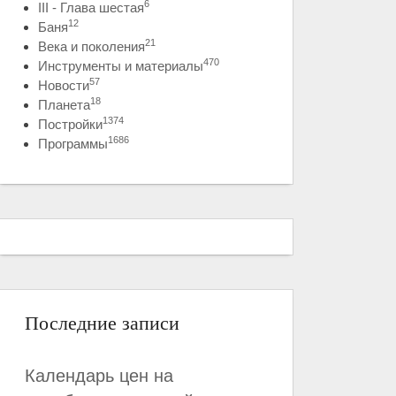
6
III - Глава шестая
12
Баня
21
Века и поколения
470
Инструменты и материалы
57
Новости
18
Планета
1374
Постройки
1686
Программы
Последние записи
Календарь цен на