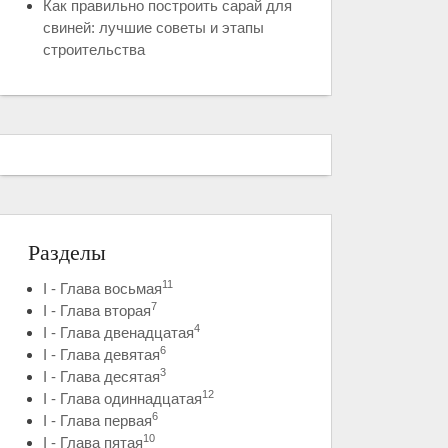
Как правильно построить сарай для
свиней: лучшие советы и этапы
строительства
Разделы
11
I - Глава восьмая
7
I - Глава вторая
4
I - Глава двенадцатая
6
I - Глава девятая
3
I - Глава десятая
12
I - Глава одиннадцатая
6
I - Глава первая
10
I - Глава пятая