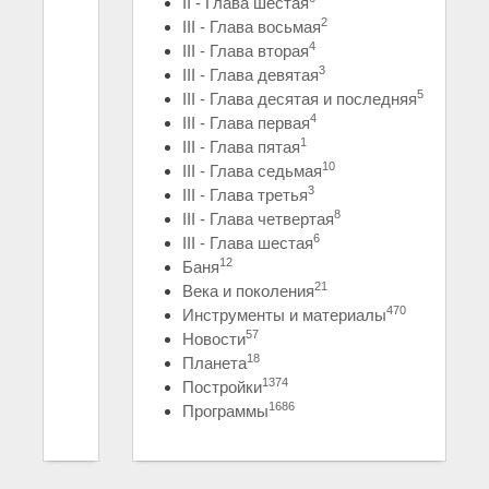
II - Глава шестая
2
III - Глава восьмая
4
III - Глава вторая
3
III - Глава девятая
5
III - Глава десятая и последняя
4
III - Глава первая
1
III - Глава пятая
10
III - Глава седьмая
3
III - Глава третья
8
III - Глава четвертая
6
III - Глава шестая
12
Баня
21
Века и поколения
470
Инструменты и материалы
57
Новости
18
Планета
1374
Постройки
1686
Программы