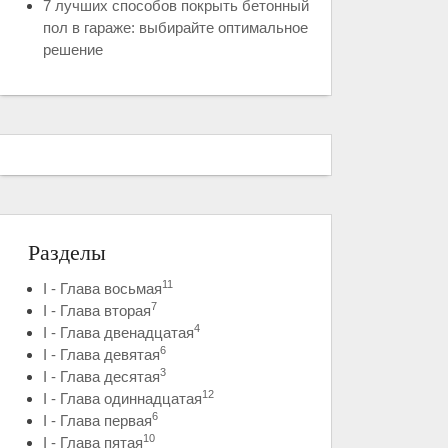
7 лучших способов покрыть бетонный
пол в гараже: выбирайте оптимальное
решение
Разделы
11
I - Глава восьмая
7
I - Глава вторая
4
I - Глава двенадцатая
6
I - Глава девятая
3
I - Глава десятая
12
I - Глава одиннадцатая
6
I - Глава первая
10
I - Глава пятая