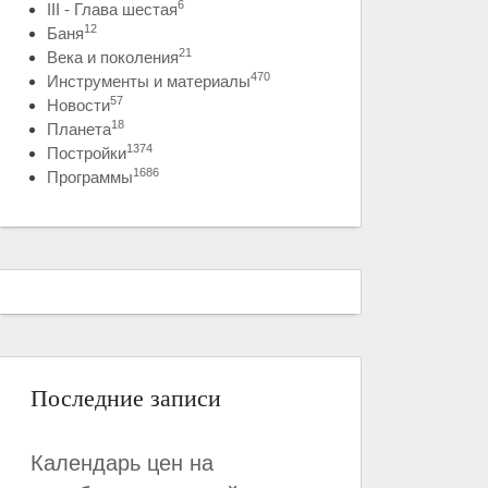
6
III - Глава шестая
12
Баня
21
Века и поколения
470
Инструменты и материалы
57
Новости
18
Планета
1374
Постройки
1686
Программы
Последние записи
Календарь цен на