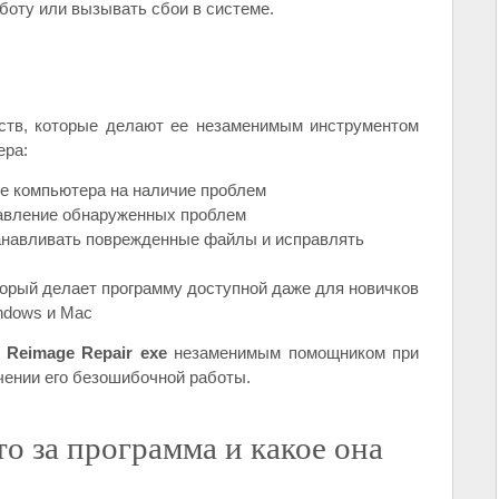
боту или вызывать сбои в системе.
тв, которые делают ее незаменимым инструментом
ера:
е компьютера на наличие проблем
авление обнаруженных проблем
анавливать поврежденные файлы и исправлять
орый делает программу доступной даже для новичков
ndows и Mac
у
Reimage Repair exe
незаменимым помощником при
чении его безошибочной работы.
это за программа и какое она