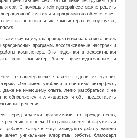
орая представляет себя как мощный инструмент для
ьютера. С помощью reimagerepair.exe можно решить
 операционной системы и программного обеспечения.
вания на персональных компьютерах и ноутбуках,
ndows.
бя такие функции, как проверка и исправление ошибок
 вредоносных программ, восстановление настроек и
 работы компьютера. Это надежная и эффективная
лать ваш компьютер более производительным и
лей, reimagerepair.exe является одной из лучших
ютером. Она имеет удобный и понятный интерфейс,
, даже не имеющему опыта, легко разобраться с ее
янно обновляется и улучшается, чтобы предоставить
ективные решения.
.exe перед другими программами, то, прежде всего,
д к решению проблем. Программа может обнаружить и
и проблем, которые могут замедлять работу вашего
exe имеет уникальные алгоритмы работы, благодаря