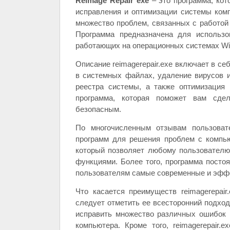
Reimage Repair exe
– это программа, кот
исправления и оптимизации системы комп
множество проблем, связанных с работой
Программа предназначена для использо
работающих на операционных системах Wi
Описание reimagerepair.exe включает в се
в системных файлах, удаление вирусов и
реестра системы, а также оптимизация
программа, которая поможет вам сде
безопасным.
По многочисленным отзывам пользовате
программ для решения проблем с компь
который позволяет любому пользователю
функциями. Более того, программа посто
пользователям самые современные и эфф
Что касается преимуществ reimagerepair
следует отметить ее всесторонний подхо
исправить множество различных ошибок 
компьютера. Кроме того, reimagerepair.