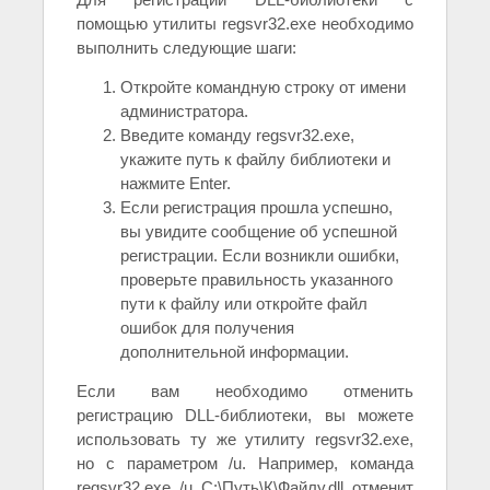
помощью утилиты regsvr32.exe необходимо
выполнить следующие шаги:
Откройте командную строку от имени
администратора.
Введите команду regsvr32.exe,
укажите путь к файлу библиотеки и
нажмите Enter.
Если регистрация прошла успешно,
вы увидите сообщение об успешной
регистрации. Если возникли ошибки,
проверьте правильность указанного
пути к файлу или откройте файл
ошибок для получения
дополнительной информации.
Если вам необходимо отменить
регистрацию DLL-библиотеки, вы можете
использовать ту же утилиту regsvr32.exe,
но с параметром /u. Например, команда
regsvr32.exe /u C:\Путь\К\Файлу.dll отменит