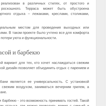
реализован в различных стилях, от простого и
 роскошного. Терраса может быть обустроена
тного отдыха – лежаками, креслами, столиками,
деальным местом для проведения выходных или
ьями. В таком проекте было учтено все для комфорта
 потери уюта и функциональности.
асой и барбекю
ый вариант для тех, кто хочет наслаждаться свежим
кой дизайн позволяет объединить отдых с парением и
ани является ее универсальность. С установкой
 свежим воздухом, заниматься вечерним грилем, а
ане.
 барбекю - это возможность принимать гостей. Такой
ом отдыха, где можно проводить время с семьей и