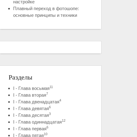
настройке
Плавный переход в фотошопе:
основные принципы и техники
Разделы
11
I - Глава восьмая
7
I - Глава вторая
4
I - Глава двенадцатая
6
I - Глава девятая
3
I - Глава десятая
12
I - Глава одиннадцатая
6
I - Глава первая
10
I - Глава пятая