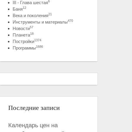
6
III - Глава шестая
12
Баня
21
Века и поколения
470
Инструменты и материалы
57
Новости
18
Планета
1374
Постройки
1686
Программы
Последние записи
Календарь цен на