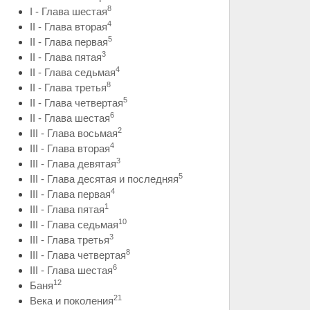
8
I - Глава шестая
4
II - Глава вторая
5
II - Глава первая
3
II - Глава пятая
4
II - Глава седьмая
8
II - Глава третья
5
II - Глава четвертая
6
II - Глава шестая
2
III - Глава восьмая
4
III - Глава вторая
3
III - Глава девятая
5
III - Глава десятая и последняя
4
III - Глава первая
1
III - Глава пятая
10
III - Глава седьмая
3
III - Глава третья
8
III - Глава четвертая
6
III - Глава шестая
12
Баня
21
Века и поколения