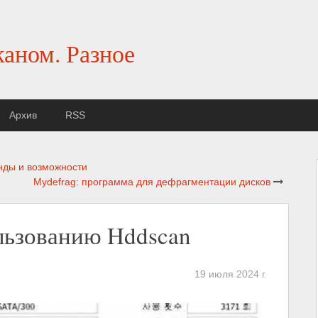
каном. Разное
Архив
RSS
нды и возможности
Mydefrag: программа для дефрагментации дисков
льзованию Hddscan
19 июля 2024 г.