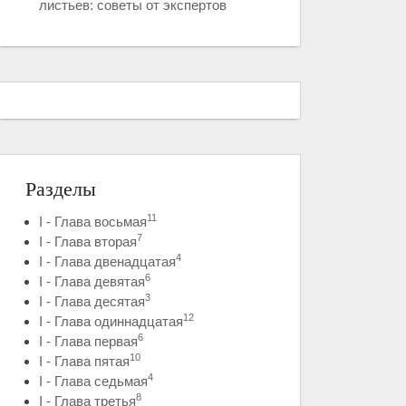
листьев: советы от экспертов
Разделы
11
I - Глава восьмая
7
I - Глава вторая
4
I - Глава двенадцатая
6
I - Глава девятая
3
I - Глава десятая
12
I - Глава одиннадцатая
6
I - Глава первая
10
I - Глава пятая
4
I - Глава седьмая
8
I - Глава третья