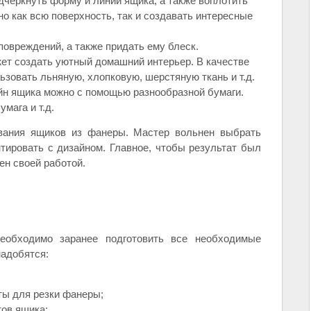
дчеркнуть форму и линии ящика, а также воплотить
о как всю поверхность, так и создавать интересные
повреждений, а также придать ему блеск.
ет создать уютный домашний интерьер. В качестве
зовать льняную, хлопковую, шерстяную ткань и т.д.
йн ящика можно с помощью разнообразной бумаги.
умага и т.д.
вания ящиков из фанеры. Мастер вольнен выбрать
тировать с дизайном. Главное, чтобы результат был
ен своей работой.
еобходимо заранее подготовить все необходимые
надобятся:
ты для резки фанеры;
тов ящика;