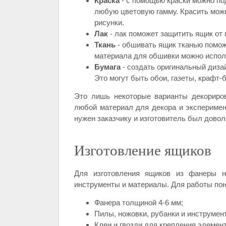
Краска
- с помощью краски можно по
любую цветовую гамму. Красить можн
рисунки.
Лак
- лак поможет защитить ящик от 
Ткань
- обшивать ящик тканью помож
материала для обшивки можно исполь
Бумага
- создать оригинальный диза
Это могут быть обои, газеты, крафт-б
Это лишь некоторые варианты декориро
любой материал для декора и эксперимен
нужен заказчику и изготовитель был довол
Изготовление ящиков
Для изготовления ящиков из фанеры н
инструменты и материалы. Для работы по
Фанера толщиной 4-6 мм;
Пилы, ножовки, рубанки и инструмен
Клеи и гвозди для крепления элемен