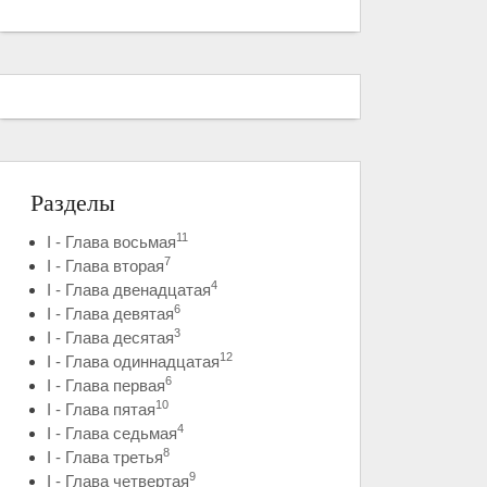
Разделы
11
I - Глава восьмая
7
I - Глава вторая
4
I - Глава двенадцатая
6
I - Глава девятая
3
I - Глава десятая
12
I - Глава одиннадцатая
6
I - Глава первая
10
I - Глава пятая
4
I - Глава седьмая
8
I - Глава третья
9
I - Глава четвертая