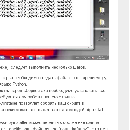
exe), следует выполнить несколько шагов.
сперва необходимо создать файл с расширением .py,
языке Python.
сти:
перед сборкой exe необходимо установить все
ебуются для работы вашего скрипта.
yinstaller позволяет собрать ваш скрипт в
ановки можно воспользоваться командой pip install
ки pyinstaller можно перейти к сборке exe файла.
er --onefile ваш_файл.py, где "ваш_файл.py" - это имя