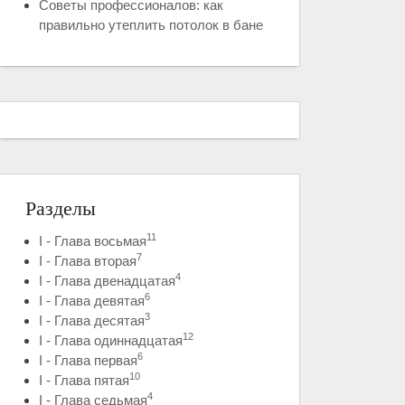
Советы профессионалов: как
правильно утеплить потолок в бане
Разделы
11
I - Глава восьмая
7
I - Глава вторая
4
I - Глава двенадцатая
6
I - Глава девятая
3
I - Глава десятая
12
I - Глава одиннадцатая
6
I - Глава первая
10
I - Глава пятая
4
I - Глава седьмая