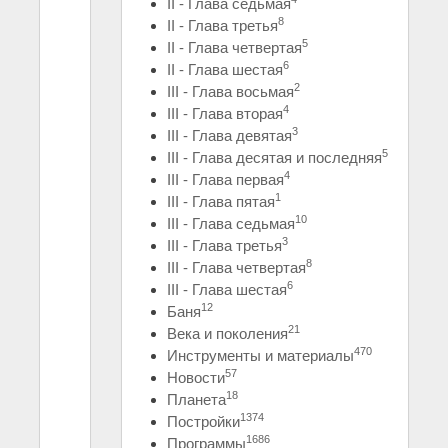
II - Глава седьмая
8
II - Глава третья
5
II - Глава четвертая
6
II - Глава шестая
2
III - Глава восьмая
4
III - Глава вторая
3
III - Глава девятая
5
III - Глава десятая и последняя
4
III - Глава первая
1
III - Глава пятая
10
III - Глава седьмая
3
III - Глава третья
8
III - Глава четвертая
6
III - Глава шестая
12
Баня
21
Века и поколения
470
Инструменты и материалы
57
Новости
18
Планета
1374
Постройки
1686
Программы