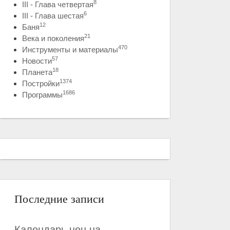
8
III - Глава четвертая
6
III - Глава шестая
12
Баня
21
Века и поколения
470
Инструменты и материалы
57
Новости
18
Планета
1374
Постройки
1686
Программы
Последние записи
Календарь цен на