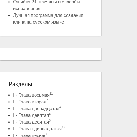
Ошибка 24: причины и способы
исправления
Лучшая программа для создания
клипа на русском языке
Разделы
11
I - Глава восьмая
7
I - Глава вторая
4
I - Глава двенадцатая
6
I - Глава девятая
3
I - Глава десятая
12
I - Глава одиннадцатая
6
I - Глава первая