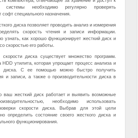
ств компьютера, отвечающее за хранение и доступ к
 системы необходимо регулярно проверять
т софт специального назначения.
ткого диска позволяет проводить анализ и измерения
ределять скорость чтения и записи информации.
о узнать, как хорошо функционирует жесткий диск и
о скоростью его работы.
и скорости диска существует множество программ.
 HDD утилита, которая упрощает процесс анализа и
го диска. С ее помощью можно быстро получить
я и записи, а также о производительности диска в
ро ваш жесткий диск работает и выявить возможные
водительностью, необходимо использовать
роверки скорости диска. Выбрав для этой цели
но определить состояние своего жесткого диска и
ального функционирования.