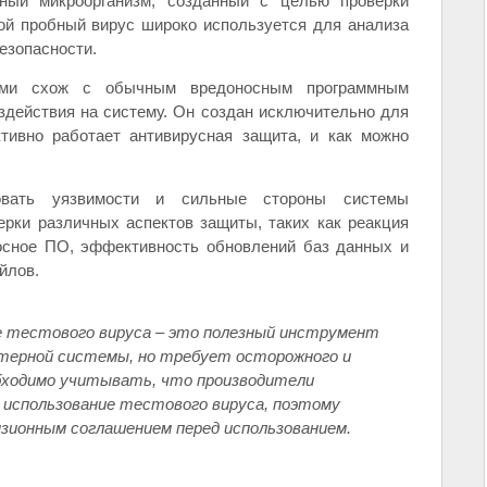
ный микроорганизм, созданный с целью проверки
ой пробный вирус широко используется для анализа
езопасности.
тями схож с обычным вредоносным программным
оздействия на систему. Он создан исключительно для
ктивно работает антивирусная защита, и как можно
ровать уязвимости и сильные стороны системы
ерки различных аспектов защиты, таких как реакция
осное ПО, эффективность обновлений баз данных и
йлов.
 тестового вируса – это полезный инструмент
терной системы, но требует осторожного и
бходимо учитывать, что производители
 использование тестового вируса, поэтому
зионным соглашением перед использованием.