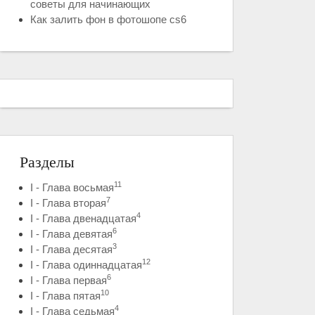
советы для начинающих
Как залить фон в фотошопе cs6
Разделы
11
I - Глава восьмая
7
I - Глава вторая
4
I - Глава двенадцатая
6
I - Глава девятая
3
I - Глава десятая
12
I - Глава одиннадцатая
6
I - Глава первая
10
I - Глава пятая
4
I - Глава седьмая