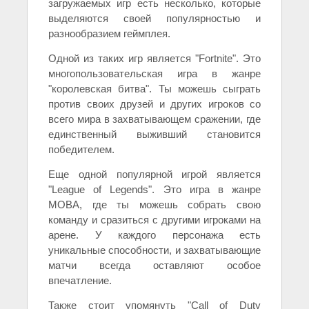
загружаемых игр есть несколько, которые
выделяются своей популярностью и
разнообразием геймплея.
Одной из таких игр является "Fortnite". Это
многопользовательская игра в жанре
"королевская битва". Ты можешь сыграть
против своих друзей и других игроков со
всего мира в захватывающем сражении, где
единственный выживший становится
победителем.
Еще одной популярной игрой является
"League of Legends". Это игра в жанре
MOBA, где ты можешь собрать свою
команду и сразиться с другими игроками на
арене. У каждого персонажа есть
уникальные способности, и захватывающие
матчи всегда оставляют особое
впечатление.
Также стоит упомянуть "Call of Duty