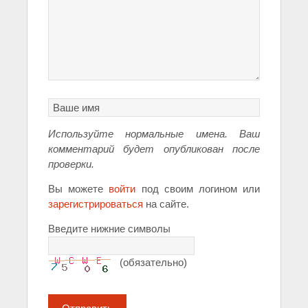
Используйте нормальные имена. Ваш
комментарий будет опубликован после
проверки.
Вы можете
войти
под своим логином или
зарегистрироваться
на сайте.
Введите нижние символы
(обязательно)