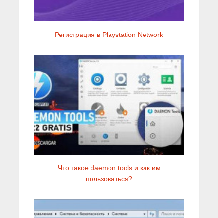
Регистрация в Playstation Network
Что такое daemon tools и как им
пользоваться?