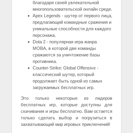
благодаря своей увлекательной
многопользовательской онлайн среде.
Apex Legends - шутер от первого лица,
предлагающий командные сражения и
уникальные способности для каждого
персонажа.
Dota 2 - популярная игра жанра
MOBA, в которой две команды
сражаются за уничтожение базы
противника.
Counter-Strike: Global Offensive -
классический шутер, который
продолжает быть одной из самых
загружаемых бесплатных игр.
Это только некоторые из лидеров
бесплатных игр, которые доступны для
скачивания и игры бесплатно. Вам остается
только сделать выбор и погрузиться в
захватывающий мир игровых приключений!