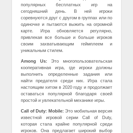
популярных бесплатных игр на
сегодняшний день. В ней игроки
соревнуются друг с другом в группах или по
одиночке и пытаются выжить на огромной
карте. Игра обновляется регулярно,
привлекая все больше и больше игроков
своим захватывающим геймплеем и
уникальным стилем.
Among Us:
Это многопользовательская
кооперативная игра, где игроки должны
выполнить определенные задания или
найти предателя среди них. Игра стала
настоящим хитом в 2020 году и продолжает
оставаться популярной благодаря своей
простой и увлекательной механике игры.
Call of Duty: Mobile:
Это мобильная версия
известной игровой серии Call of Duty,
которая стала крайне популярной среди
игроков. Она предлагает широкий выбор