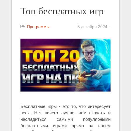
Топ бесплатных игр
Программы
5 декабря 2024 г.
Бесплатные игры - это то, что интересует
всех. Нет ничего лучше, чем скачать и
насладиться самыми популярными
бесплатными играми прямо на своем