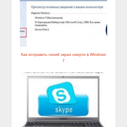
Как исправить синий экран смерти в Windows
7