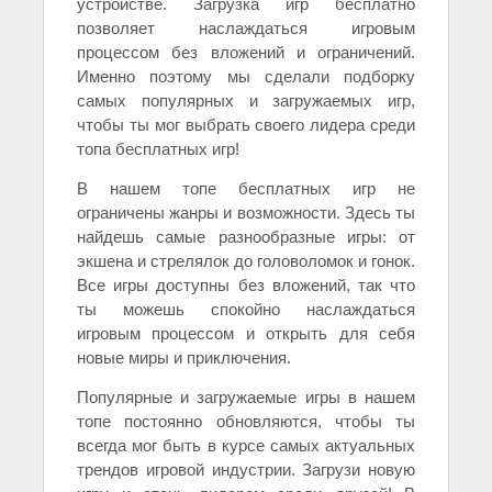
устройстве. Загрузка игр бесплатно
позволяет наслаждаться игровым
процессом без вложений и ограничений.
Именно поэтому мы сделали подборку
самых популярных и загружаемых игр,
чтобы ты мог выбрать своего лидера среди
топа бесплатных игр!
В нашем топе бесплатных игр не
ограничены жанры и возможности. Здесь ты
найдешь самые разнообразные игры: от
экшена и стрелялок до головоломок и гонок.
Все игры доступны без вложений, так что
ты можешь спокойно наслаждаться
игровым процессом и открыть для себя
новые миры и приключения.
Популярные и загружаемые игры в нашем
топе постоянно обновляются, чтобы ты
всегда мог быть в курсе самых актуальных
трендов игровой индустрии. Загрузи новую