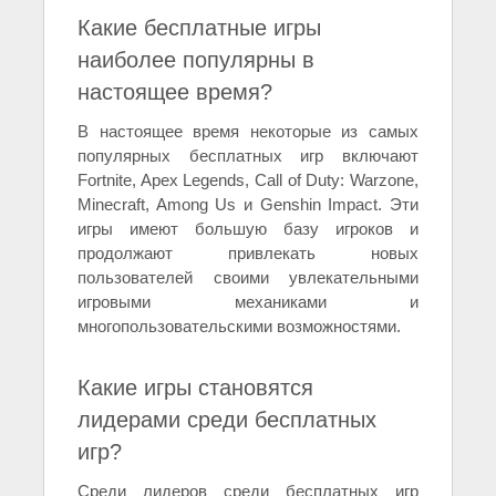
Какие бесплатные игры
наиболее популярны в
настоящее время?
В настоящее время некоторые из самых
популярных бесплатных игр включают
Fortnite, Apex Legends, Call of Duty: Warzone,
Minecraft, Among Us и Genshin Impact. Эти
игры имеют большую базу игроков и
продолжают привлекать новых
пользователей своими увлекательными
игровыми механиками и
многопользовательскими возможностями.
Какие игры становятся
лидерами среди бесплатных
игр?
Среди лидеров среди бесплатных игр