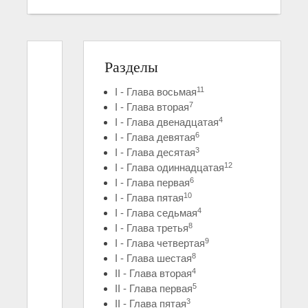
Разделы
11
I - Глава восьмая
7
I - Глава вторая
4
I - Глава двенадцатая
6
I - Глава девятая
3
I - Глава десятая
12
I - Глава одиннадцатая
6
I - Глава первая
10
I - Глава пятая
4
I - Глава седьмая
8
I - Глава третья
9
I - Глава четвертая
8
I - Глава шестая
4
II - Глава вторая
5
II - Глава первая
3
II - Глава пятая