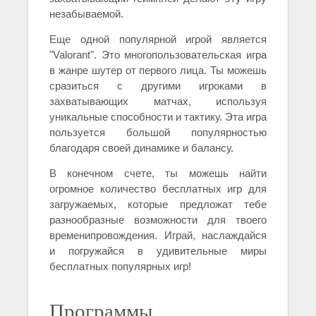
незабываемой.
Еще одной популярной игрой является
"Valorant". Это многопользовательская игра
в жанре шутер от первого лица. Ты можешь
сразиться с другими игроками в
захватывающих матчах, используя
уникальные способности и тактику. Эта игра
пользуется большой популярностью
благодаря своей динамике и балансу.
В конечном счете, ты можешь найти
огромное количество бесплатных игр для
загружаемых, которые предложат тебе
разнообразные возможности для твоего
временипровождения. Играй, наслаждайся
и погружайся в удивительные миры
бесплатных популярных игр!
Программы