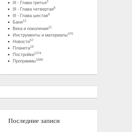
3
III - Глава третья
8
III - Глава четвертая
6
III - Глава шестая
12
Баня
21
Века и поколения
470
Инструменты и материалы
57
Новости
18
Планета
1374
Постройки
1686
Программы
Последние записи