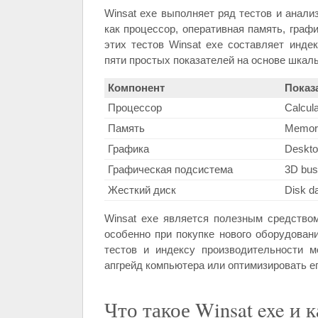
Winsat exe выполняет ряд тестов и анали
как процессор, оперативная память, графи
этих тестов Winsat exe составляет инде
пяти простых показателей на основе шкалы
Компонент
Показ
Процессор
Calcul
Память
Memory
Графика
Deskto
Графическая подсистема
3D bus
Жесткий диск
Disk da
Winsat exe является полезным средство
особенно при покупке нового оборудован
тестов и индексу производительности 
апгрейд компьютера или оптимизировать е
Что такое Winsat exe и 