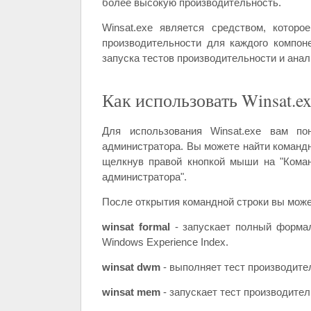
более высокую производительность.
Winsat.exe является средством, котор
производительности для каждого компон
запуска тестов производительности и анал
Как использовать Winsat.ex
Для использования Winsat.exe вам по
администратора. Вы можете найти командну
щелкнув правой кнопкой мыши на "Коман
администратора".
После открытия командной строки вы може
winsat formal
- запускает полный формал
Windows Experience Index.
winsat dwm
- выполняет тест производите
winsat mem
- запускает тест производител