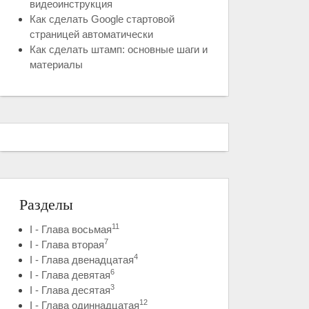
видеоинструкция
Как сделать Google стартовой
страницей автоматически
Как сделать штамп: основные шаги и
материалы
Разделы
11
I - Глава восьмая
7
I - Глава вторая
4
I - Глава двенадцатая
6
I - Глава девятая
3
I - Глава десятая
12
I - Глава одиннадцатая