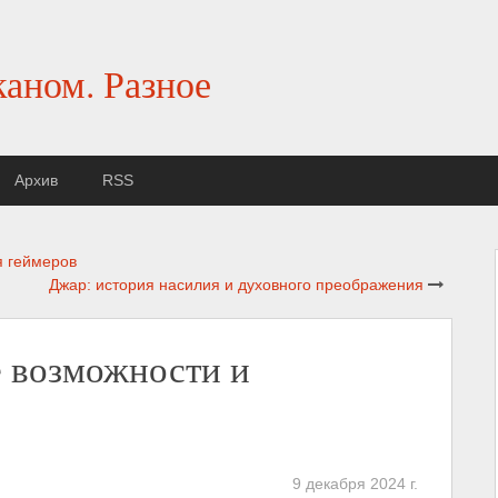
каном. Разное
Архив
RSS
ля геймеров
Джар: история насилия и духовного преображения
е возможности и
9 декабря 2024 г.