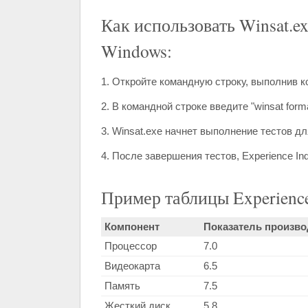
Как использовать Winsat.e
Windows:
1. Откройте командную строку, выполнив к
2. В командной строке введите "winsat form
3. Winsat.exe начнет выполнение тестов д
4. После завершения тестов, Experience In
Пример таблицы Experience
Компонент
Показатель производ
Процессор
7.0
Видеокарта
6.5
Память
7.5
Жесткий диск
5.8