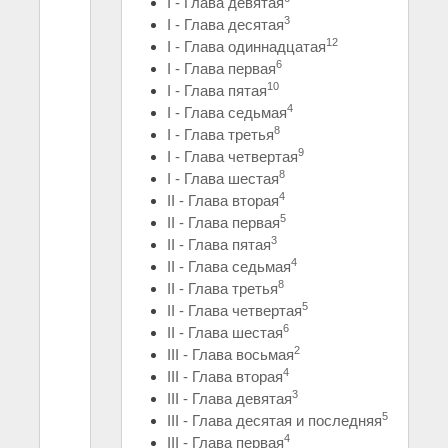
I - Глава девятая
3
I - Глава десятая
12
I - Глава одиннадцатая
6
I - Глава первая
10
I - Глава пятая
4
I - Глава седьмая
8
I - Глава третья
9
I - Глава четвертая
8
I - Глава шестая
4
II - Глава вторая
5
II - Глава первая
3
II - Глава пятая
4
II - Глава седьмая
8
II - Глава третья
5
II - Глава четвертая
6
II - Глава шестая
2
III - Глава восьмая
4
III - Глава вторая
3
III - Глава девятая
5
III - Глава десятая и последняя
4
III - Глава первая