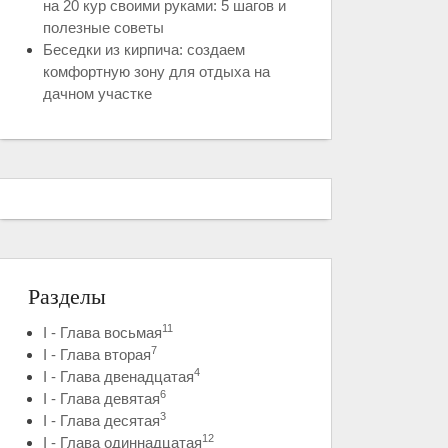
на 20 кур своими руками: 5 шагов и
полезные советы
Беседки из кирпича: создаем
комфортную зону для отдыха на
дачном участке
Разделы
11
I - Глава восьмая
7
I - Глава вторая
4
I - Глава двенадцатая
6
I - Глава девятая
3
I - Глава десятая
12
I - Глава одиннадцатая