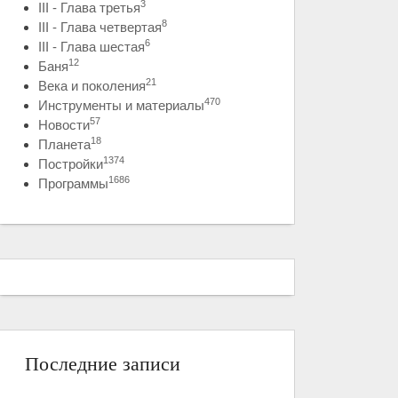
3
III - Глава третья
8
III - Глава четвертая
6
III - Глава шестая
12
Баня
21
Века и поколения
470
Инструменты и материалы
57
Новости
18
Планета
1374
Постройки
1686
Программы
Последние записи