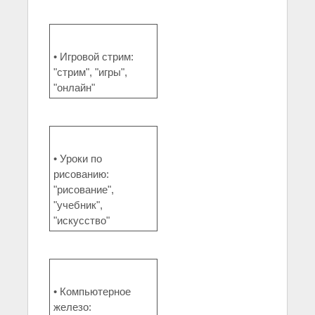
• Игровой стрим:
"стрим", "игры",
"онлайн"
• Уроки по
рисованию:
"рисование",
"учебник",
"искусство"
• Компьютерное
железо: