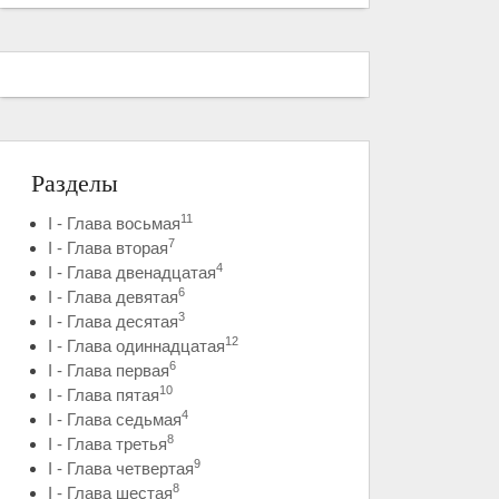
Разделы
11
I - Глава восьмая
7
I - Глава вторая
4
I - Глава двенадцатая
6
I - Глава девятая
3
I - Глава десятая
12
I - Глава одиннадцатая
6
I - Глава первая
10
I - Глава пятая
4
I - Глава седьмая
8
I - Глава третья
9
I - Глава четвертая
8
I - Глава шестая