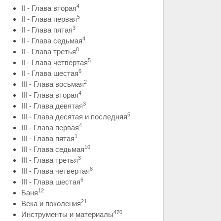
4
II - Глава вторая
5
II - Глава первая
3
II - Глава пятая
4
II - Глава седьмая
8
II - Глава третья
5
II - Глава четвертая
6
II - Глава шестая
2
III - Глава восьмая
4
III - Глава вторая
3
III - Глава девятая
5
III - Глава десятая и последняя
4
III - Глава первая
1
III - Глава пятая
10
III - Глава седьмая
3
III - Глава третья
8
III - Глава четвертая
6
III - Глава шестая
12
Баня
21
Века и поколения
470
Инструменты и материалы