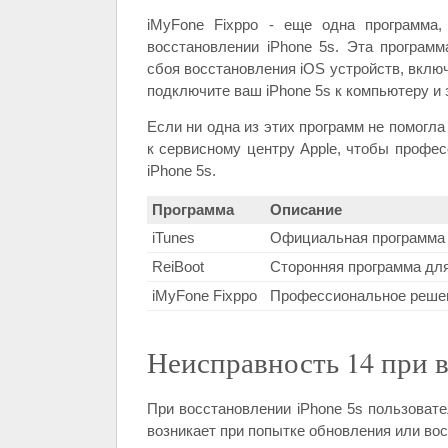
iMyFone Fixppo - еще одна программа,
восстановлении iPhone 5s. Эта програм
сбоя восстановления iOS устройств, включ
подключите ваш iPhone 5s к компьютеру и 
Если ни одна из этих программ не помогла
к сервисному центру Apple, чтобы профе
iPhone 5s.
Программа
Описание
iTunes
Официальная программа о
ReiBoot
Сторонняя программа для
iMyFone Fixppo
Профессиональное решен
Неисправность 14 при в
При восстановлении iPhone 5s пользовате
возникает при попытке обновления или во