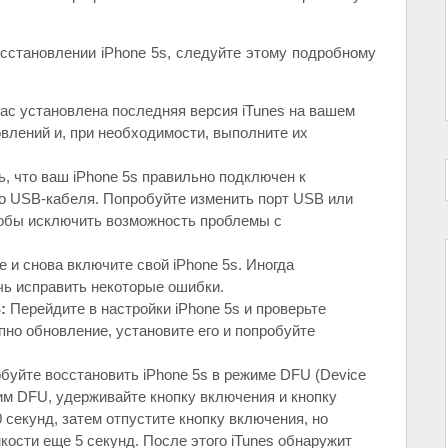
сстановлении iPhone 5s, следуйте этому подробному
вас установлена последняя версия iTunes на вашем
влений и, при необходимости, выполните их
, что ваш iPhone 5s правильно подключен к
о USB-кабеля. Попробуйте изменить порт USB или
тобы исключить возможность проблемы с
и снова включите свой iPhone 5s. Иногда
чь исправить некоторые ошибки.
:
Перейдите в настройки iPhone 5s и проверьте
пно обновление, установите его и попробуйте
уйте восстановить iPhone 5s в режиме DFU (Device
жим DFU, удерживайте кнопку включения и кнопку
 секунд, затем отпустите кнопку включения, но
кости еще 5 секунд. После этого iTunes обнаружит