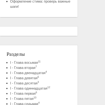
Оформление стима: проверь важные
шаги!
Разделы
11
I - Глава восьмая
7
I - Глава вторая
4
I - Глава двенадцатая
6
I - Глава девятая
3
I - Глава десятая
12
I - Глава одиннадцатая
6
I - Глава первая
10
I - Глава пятая
4
I - Глава седьмая