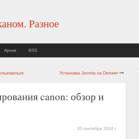
каном. Разное
Архив
RSS
ользоваться
Установка Joomla на Denwer
рования canon: обзор и
20 сентября 2024 г.