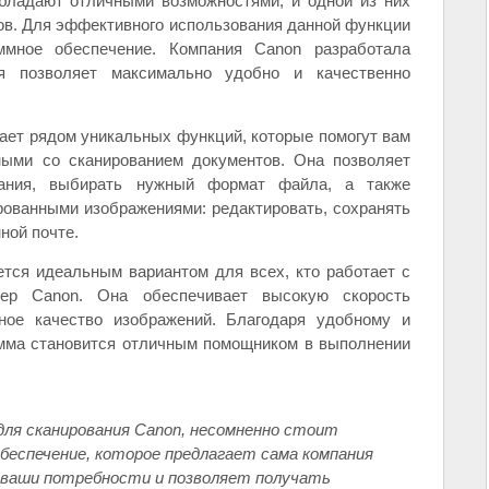
ладают отличными возможностями, и одной из них
ов. Для эффективного использования данной функции
ммное обеспечение. Компания Canon разработала
я позволяет максимально удобно и качественно
ает рядом уникальных функций, которые помогут вам
ными со сканированием документов. Она позволяет
вания, выбирать нужный формат файла, а также
рованными изображениями: редактировать, сохранять
ной почте.
тся идеальным вариантом для всех, кто работает с
нер Canon. Она обеспечивает высокую скорость
чное качество изображений. Благодаря удобному и
амма становится отличным помощником в выполнении
ля сканирования Canon, несомненно стоит
беспечение, которое предлагает сама компания
д ваши потребности и позволяет получать