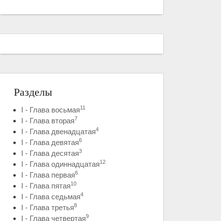
Разделы
11
I - Глава восьмая
7
I - Глава вторая
4
I - Глава двенадцатая
6
I - Глава девятая
3
I - Глава десятая
12
I - Глава одиннадцатая
6
I - Глава первая
10
I - Глава пятая
4
I - Глава седьмая
8
I - Глава третья
9
I - Глава четвертая