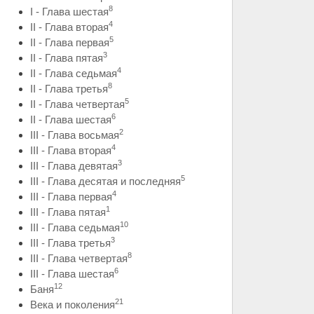
8
I - Глава шестая
4
II - Глава вторая
5
II - Глава первая
3
II - Глава пятая
4
II - Глава седьмая
8
II - Глава третья
5
II - Глава четвертая
6
II - Глава шестая
2
III - Глава восьмая
4
III - Глава вторая
3
III - Глава девятая
5
III - Глава десятая и последняя
4
III - Глава первая
1
III - Глава пятая
10
III - Глава седьмая
3
III - Глава третья
8
III - Глава четвертая
6
III - Глава шестая
12
Баня
21
Века и поколения